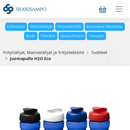
Liikelahjat
Mainoslahjat
Yritystekstiilit
Kotimaiset liikelahjat
Kynät
Tulitikut
Ajankohtaista
Uutuudet
Yrityslahjat, Mainoslahjat ja Yritystekstiilit
Tuotteet
Juomapullo H2O Eco