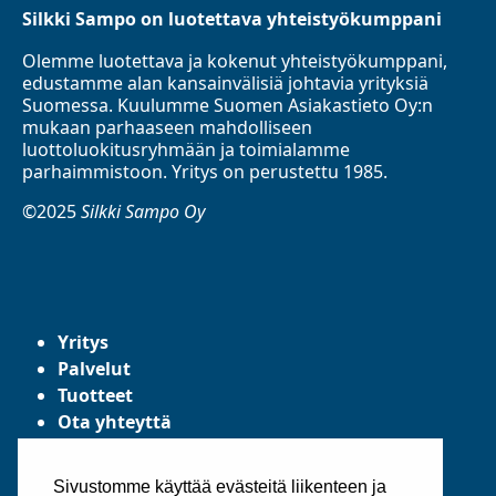
Silkki Sampo on luotettava yhteistyökumppani
Olemme luotettava ja kokenut yhteistyökumppani,
edustamme alan kansainvälisiä johtavia yrityksiä
Suomessa. Kuulumme Suomen Asiakastieto Oy:n
mukaan parhaaseen mahdolliseen
luottoluokitusryhmään ja toimialamme
parhaimmistoon. Yritys on perustettu 1985.
©2025
Silkki Sampo Oy
Yritys
Palvelut
Tuotteet
Ota yhteyttä
Tietosuojaseloste
Yleiset toimitusehdot
Sivustomme käyttää evästeitä liikenteen ja