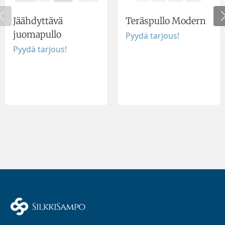
Jäähdyttävä
Teräspullo Modern
juomapullo
Pyydä tarjous!
Pyydä tarjous!