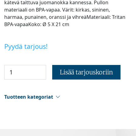
kätevä taittuva juomanokka kannessa. Pullon
materiaali on BPA-vapaa. Värit: kirkas, sininen,
harmaa, punainen, oranssi ja vihreäMateriaali: Tritan
BPA-vapaaKoko: Ø 5 X 21 cm
Pyydä tarjous!
Lisää tarjouskoriin
Tuotteen kategoriat