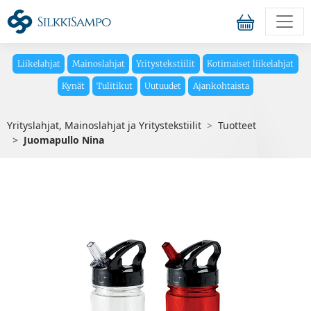
Liikelahjat
Mainoslahjat
Yritystekstiilit
Kotimaiset liikelahjat
Kynät
Tulitikut
Uutuudet
Ajankohtaista
Yrityslahjat, Mainoslahjat ja Yritystekstiilit
Tuotteet
Juomapullo Nina