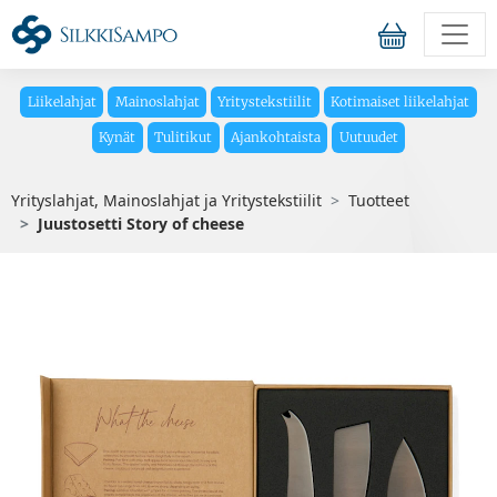
Liikelahjat
Mainoslahjat
Yritystekstiilit
Kotimaiset liikelahjat
Kynät
Tulitikut
Ajankohtaista
Uutuudet
Yrityslahjat, Mainoslahjat ja Yritystekstiilit
Tuotteet
Juustosetti Story of cheese