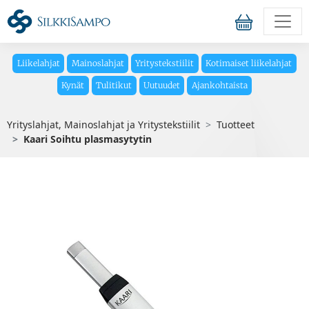
Liikelahjat
Mainoslahjat
Yritystekstiilit
Kotimaiset liikelahjat
Kynät
Tulitikut
Uutuudet
Ajankohtaista
Yrityslahjat, Mainoslahjat ja Yritystekstiilit
Tuotteet
Kaari Soihtu plasmasytytin