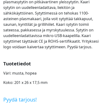
plasmasytytin on pitkävartinen yleissytytin. Kaari
sytytin on uudelleenladattava, liekitön ja
sähkökäyttöinen. Sytyttimessä on tehokas 1100-
asteinen plasmakaari, jolla voit sytyttää takkapuut,
saunan, kynttilät ja grillihiilet. Kaari sytytin toimii
sateessa, pakkasessa ja myrskytuulessa. Sytytin on
uudelleenladattavissa mikro-USB-kaapelilla. Kaari
sytyttimet täyttävät CE ja ROHS-sertifikaatit. Yrityksesi
logo voidaan kaivertaa sytyttimeen. Pyydä tarjous.
Tuotetiedot
Väri: musta, hopea
Koko: 201 x 26 x 17,5 mm
Pyydä tarjous!