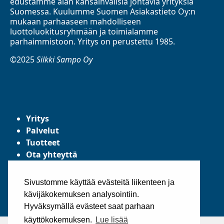
edustamme alan kansainvälisiä johtavia yrityksiä
Suomessa. Kuulumme Suomen Asiakastieto Oy:n
mukaan parhaaseen mahdolliseen
luottoluokitusryhmään ja toimialamme
parhaimmistoon. Yritys on perustettu 1985.
©2025
Silkki Sampo Oy
Yritys
Palvelut
Tuotteet
Ota yhteyttä
Tietosuojaseloste
Yleiset toimitusehdot
Sivustomme käyttää evästeitä liikenteen ja
kävijäkokemuksen analysointiin.
Hyväksymällä evästeet saat parhaan
käyttökokemuksen.
Lue lisää