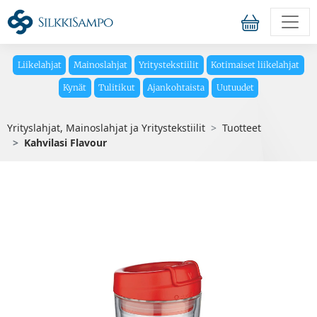
Liikelahjat
Mainoslahjat
Yritystekstiilit
Kotimaiset liikelahjat
Kynät
Tulitikut
Ajankohtaista
Uutuudet
Yrityslahjat, Mainoslahjat ja Yritystekstiilit
Tuotteet
Kahvilasi Flavour