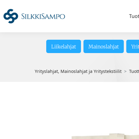
Tuo
Liikelahjat
Mainoslahjat
Yri
Yrityslahjat, Mainoslahjat ja Yritystekstiilit
Tuot