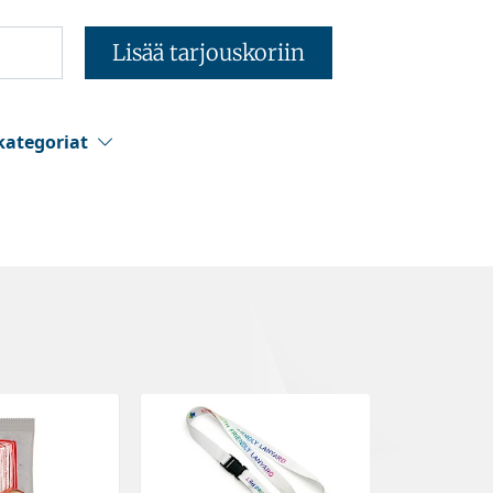
Lisää tarjouskoriin
kategoriat