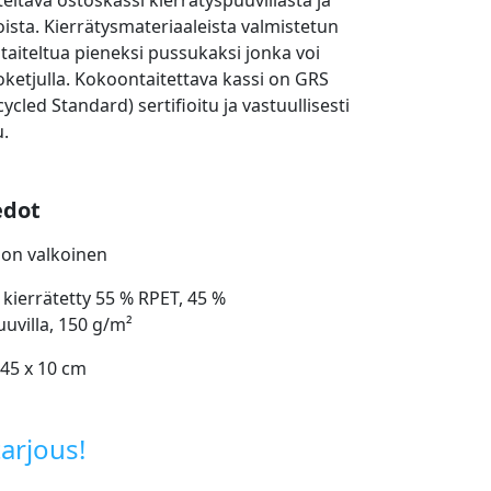
eltava ostoskassi kierrätyspuuvillasta ja
ista. Kierrätysmateriaaleista valmistetun
 taiteltua pieneksi pussukaksi jonka voi
oketjulla. Kokoontaitettava kassi on GRS
ycled Standard) sertifioitu ja vastuullisesti
u.
edot
non valkoinen
 kierrätetty 55 % RPET, 45 %
uuvilla, 150 g/m²
 45 x 10 cm
arjous!