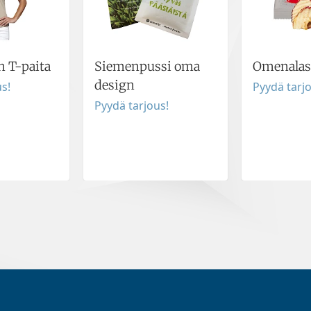
 T-paita
Siemenpussi oma
Omenalast
design
s!
Pyydä tarj
Pyydä tarjous!