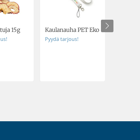
uja 15g
Kaulanauha PET Eko
Lusikkat
ous!
Pyydä tarjous!
Pyydä tar