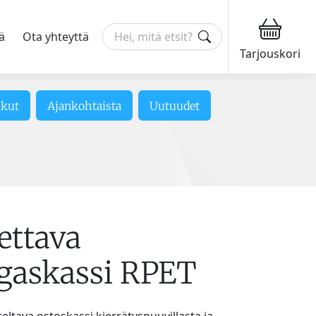
ä
Ota yhteyttä
Tarjouskori
ikut
Ajankohtaista
Uutuudet
ettava
gaskassi RPET