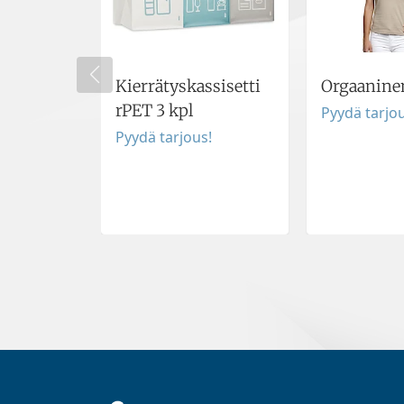
Kierrätyskassisetti
Orgaaninen
rPET 3 kpl
Pyydä tarjou
Pyydä tarjous!