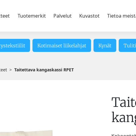
tteet
Tuotemerkit
Palvelut
Kuvastot
Tietoa meist
tystekstiilit
Kotimaiset liikelahjat
Kynät
Tulit
teet
Taitettava kangaskassi RPET
Tait
kan