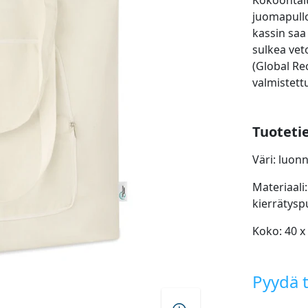
Kokoontait
juomapullo
kassin saa
sulkea vet
(Global Rec
valmistett
Tuoteti
Väri: luon
Materiaali:
kierrätysp
Koko: 40 x
Pyydä t