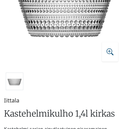
Iittala
Kastehelmikulho 1,4l kirkas
Kastehelmi-sarjan ainutlaatuinen pisaramainen