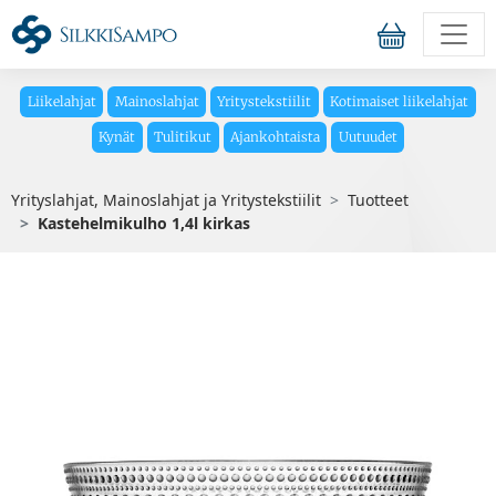
Liikelahjat
Mainoslahjat
Yritystekstiilit
Kotimaiset liikelahjat
Kynät
Tulitikut
Ajankohtaista
Uutuudet
Yrityslahjat, Mainoslahjat ja Yritystekstiilit
Tuotteet
Kastehelmikulho 1,4l kirkas