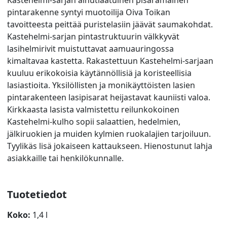
pintarakenne syntyi muotoilija Oiva Toikan
tavoitteesta peittää puristelasiin jäävät saumakohdat.
Kastehelmi-sarjan pintastruktuurin välkkyvät
lasihelmirivit muistuttavat aamuauringossa
kimaltavaa kastetta. Rakastettuun Kastehelmi-sarjaan
kuuluu erikokoisia käytännöllisiä ja koristeellisia
lasiastioita. Yksilöllisten ja monikäyttöisten lasien
pintarakenteen lasipisarat heijastavat kauniisti valoa.
Kirkkaasta lasista valmistettu reilunkokoinen
Kastehelmi-kulho sopii salaattien, hedelmien,
jälkiruokien ja muiden kylmien ruokalajien tarjoiluun.
Tyylikäs lisä jokaiseen kattaukseen. Hienostunut lahja
asiakkaille tai henkilökunnalle.
Tuotetiedot
Koko:
1,4 l