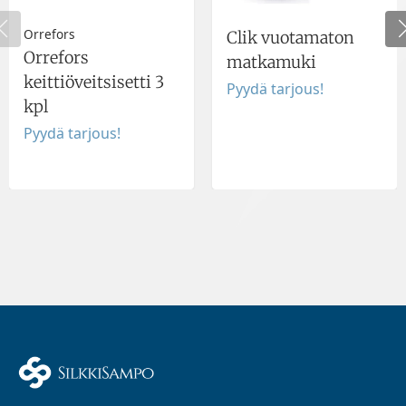
Orrefors
Clik vuotamaton
Orrefors
matkamuki
keittiöveitsisetti 3
Pyydä tarjous!
kpl
Pyydä tarjous!