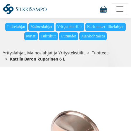
Liikelahjat
Mainoslahjat
Yritystekstiilit
Kotimaiset liikelahjat
Kynät
Tulitikut
Uutuudet
Ajankohtaista
Yrityslahjat, Mainoslahjat ja Yritystekstiilit
Tuotteet
Kattila Baron kuparinen 6 L