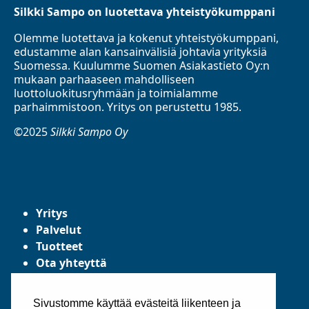
Silkki Sampo on luotettava yhteistyökumppani
Olemme luotettava ja kokenut yhteistyökumppani,
edustamme alan kansainvälisiä johtavia yrityksiä
Suomessa. Kuulumme Suomen Asiakastieto Oy:n
mukaan parhaaseen mahdolliseen
luottoluokitusryhmään ja toimialamme
parhaimmistoon. Yritys on perustettu 1985.
©2025
Silkki Sampo Oy
Yritys
Palvelut
Tuotteet
Ota yhteyttä
Tietosuojaseloste
Yleiset toimitusehdot
Sivustomme käyttää evästeitä liikenteen ja