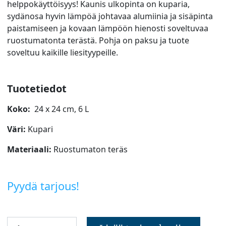
helppokäyttöisyys! Kaunis ulkopinta on kuparia,
sydänosa hyvin lämpöä johtavaa alumiinia ja sisäpinta
paistamiseen ja kovaan lämpöön hienosti soveltuvaa
ruostumatonta terästä. Pohja on paksu ja tuote
soveltuu kaikille liesityypeille.
Tuotetiedot
Koko:
24 x 24 cm, 6 L
Väri:
Kupari
Materiaali:
Ruostumaton teräs
Pyydä tarjous!