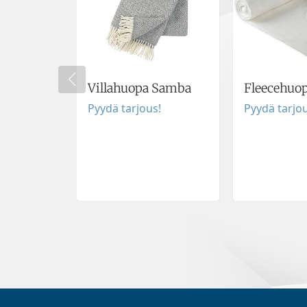
Villahuopa Samba
Fleecehuo
Pyydä tarjous!
Pyydä tarjou