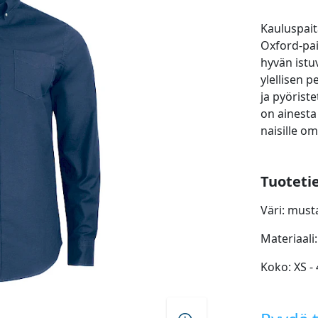
Kauluspait
Oxford-pai
hyvän istu
ylellisen 
ja pyörist
on ainesta 
naisille om
Tuoteti
Väri: must
Materiaali:
Koko: XS -