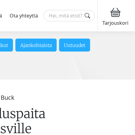
ä
Ota yhteyttä
Tarjouskori
ikut
Ajankohtaista
Uutuudet
 Buck
luspaita
sville