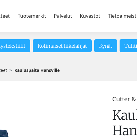
tteet
Tuotemerkit
Palvelut
Kuvastot
Tietoa meist
tystekstiilit
Kotimaiset liikelahjat
Kynät
Tulit
teet
Kauluspaita Hansville
Cutter &
Kau
Han