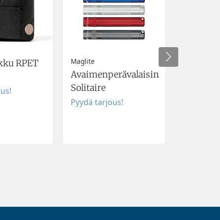
Maglite
kku RPET
Muki Sty
Avaimenperävalaisin
Pyydä tar
Solitaire
ous!
Pyydä tarjous!