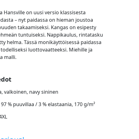
a Hansville on uusi versio klassisesta
dasta – nyt paidassa on hieman joustoa
vuuden takaamiseksi. Kangas on esipesty
pehmeän tuntuiseksi. Nappikaulus, rintatasku
etty helma. Tässä monikäyttöisessä paidassa
todelliseksi luottovaatteeksi. Miehille ja
a malli.
edot
a, valkoinen, navy sininen
 97 % puuvillaa / 3 % elastaania, 170 g/m²
 4XL