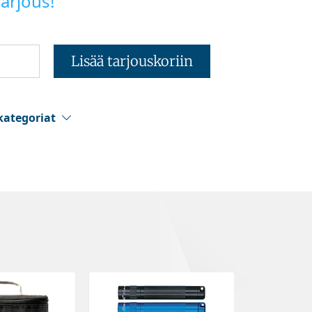
arjous!
Lisää tarjouskoriin
kategoriat