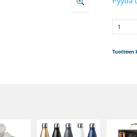
Pyydä t
Tuotteen 