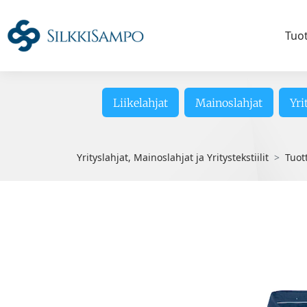
Tuo
Liikelahjat
Mainoslahjat
Yri
Yrityslahjat, Mainoslahjat ja Yritystekstiilit
Tuot