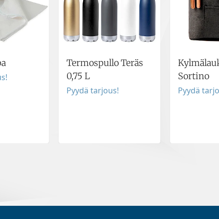
pa
Termospullo Teräs
Kylmälau
0,75 L
Sortino
s!
Pyydä tarjous!
Pyydä tarj