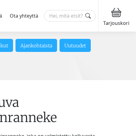
ä
Ota yhteyttä
Tarjouskori
ikut
Ajankohtaista
Uutuudet
luva
inranneke