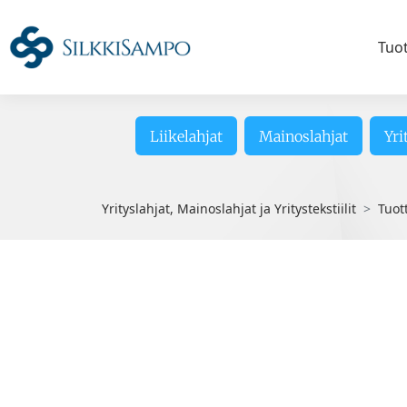
Tuo
Liikelahjat
Mainoslahjat
Yri
Yrityslahjat, Mainoslahjat ja Yritystekstiilit
Tuot