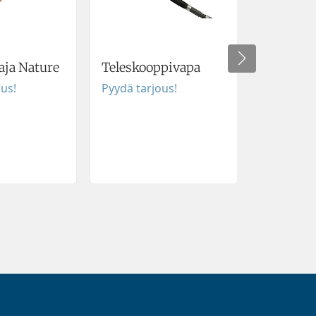
aja Nature
Teleskooppivapa
Huulivoi
suojalla
ous!
Pyydä tarjous!
Pyydä tar