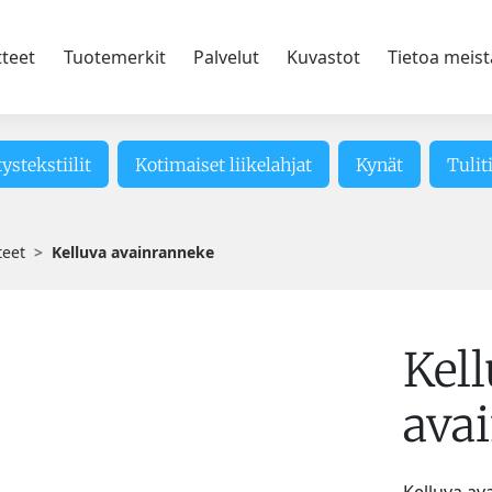
tteet
Tuotemerkit
Palvelut
Kuvastot
Tietoa meist
tystekstiilit
Kotimaiset liikelahjat
Kynät
Tulit
teet
Kelluva avainranneke
Kel
ava