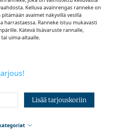
ainranneke, joka on valmistettu kelluvasta
vaahdosta. Kelluva avainrengas ranneke on
n pitämään avaimet näkyvillä vesillä
 ja harrastaessa. Ranneke istuu mukavasti
pärille. Kätevä lisävaruste rannalle,
tai uima-altaalle.
arjous!
Lisää tarjouskoriin
kategoriat