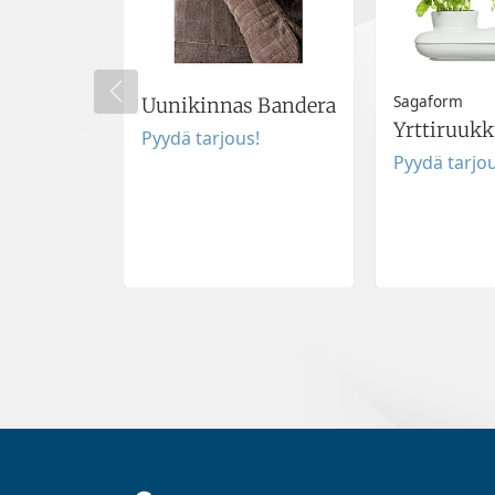
Sagaform
Uunikinnas Bandera
Yrttiruuk
Pyydä tarjous!
Pyydä tarjou