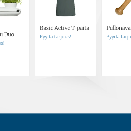
Basic Active T-paita
Pullonava
ku Duo
Pyydä tarjous!
Pyydä tarj
s!