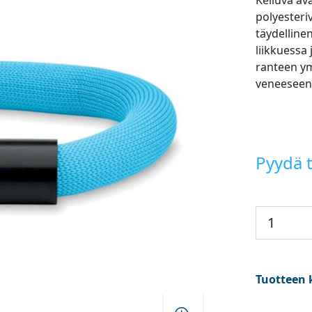
Kelluva av
polyesteri
täydelline
liikkuessa
ranteen ym
veneeseen 
Pyydä t
Tuotteen 