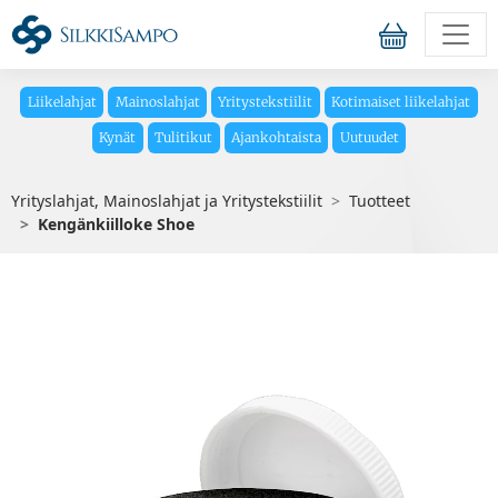
Liikelahjat
Mainoslahjat
Yritystekstiilit
Kotimaiset liikelahjat
Kynät
Tulitikut
Ajankohtaista
Uutuudet
Yrityslahjat, Mainoslahjat ja Yritystekstiilit
Tuotteet
Kengänkiilloke Shoe