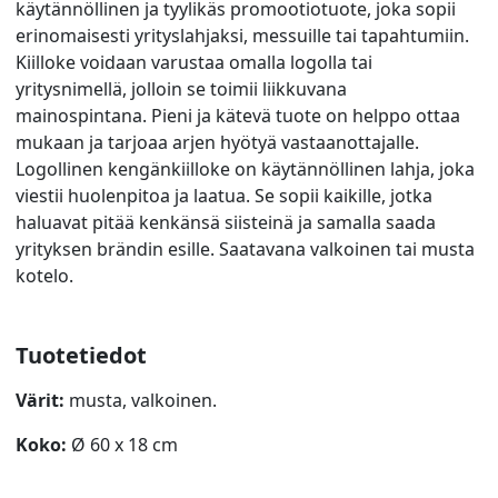
käytännöllinen ja tyylikäs promootiotuote, joka sopii
erinomaisesti yrityslahjaksi, messuille tai tapahtumiin.
Kiilloke voidaan varustaa omalla logolla tai
yritysnimellä, jolloin se toimii liikkuvana
mainospintana. Pieni ja kätevä tuote on helppo ottaa
mukaan ja tarjoaa arjen hyötyä vastaanottajalle.
Logollinen kengänkiilloke on käytännöllinen lahja, joka
viestii huolenpitoa ja laatua. Se sopii kaikille, jotka
haluavat pitää kenkänsä siisteinä ja samalla saada
yrityksen brändin esille. Saatavana valkoinen tai musta
kotelo.
Tuotetiedot
Värit:
musta, valkoinen.
Koko:
Ø 60 x 18 cm