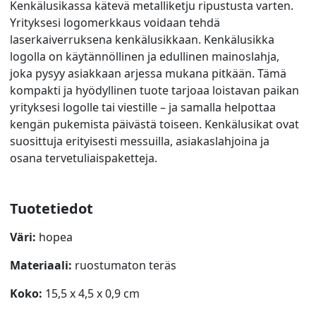
Kenkälusikassa kätevä metalliketju ripustusta varten.
Yrityksesi logomerkkaus voidaan tehdä
laserkaiverruksena kenkälusikkaan. Kenkälusikka
logolla on käytännöllinen ja edullinen mainoslahja,
joka pysyy asiakkaan arjessa mukana pitkään. Tämä
kompakti ja hyödyllinen tuote tarjoaa loistavan paikan
yrityksesi logolle tai viestille – ja samalla helpottaa
kengän pukemista päivästä toiseen. Kenkälusikat ovat
suosittuja erityisesti messuilla, asiakaslahjoina ja
osana tervetuliaispaketteja.
Tuotetiedot
Väri:
hopea
Materiaali:
ruostumaton teräs
Koko:
15,5 x 4,5 x 0,9 cm