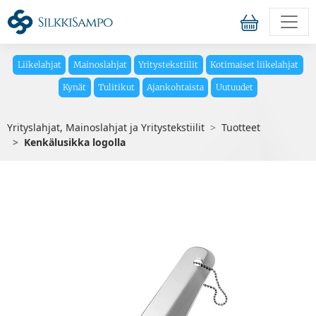
Liikelahjat
Mainoslahjat
Yritystekstiilit
Kotimaiset liikelahjat
Kynät
Tulitikut
Ajankohtaista
Uutuudet
Yrityslahjat, Mainoslahjat ja Yritystekstiilit
Tuotteet
Kenkälusikka logolla