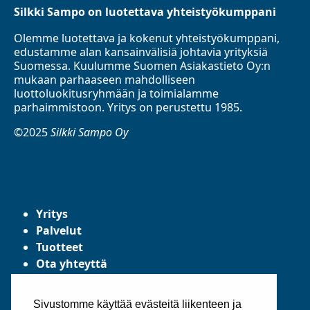
Silkki Sampo on luotettava yhteistyökumppani
Olemme luotettava ja kokenut yhteistyökumppani,
edustamme alan kansainvälisiä johtavia yrityksiä
Suomessa. Kuulumme Suomen Asiakastieto Oy:n
mukaan parhaaseen mahdolliseen
luottoluokitusryhmään ja toimialamme
parhaimmistoon. Yritys on perustettu 1985.
©2025
Silkki Sampo Oy
Yritys
Palvelut
Tuotteet
Ota yhteyttä
Tietosuojaseloste
Yleiset toimitusehdot
Sivustomme käyttää evästeitä liikenteen ja