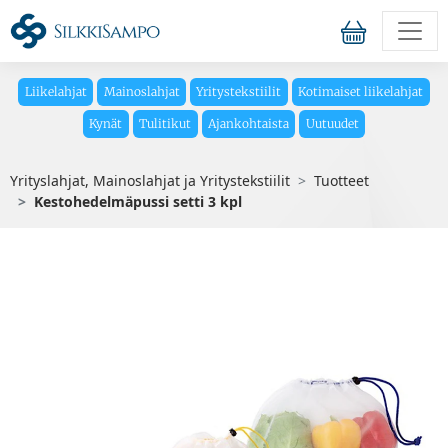
Liikelahjat
Mainoslahjat
Yritystekstiilit
Kotimaiset liikelahjat
Kynät
Tulitikut
Ajankohtaista
Uutuudet
Yrityslahjat, Mainoslahjat ja Yritystekstiilit
Tuotteet
Kestohedelmäpussi setti 3 kpl