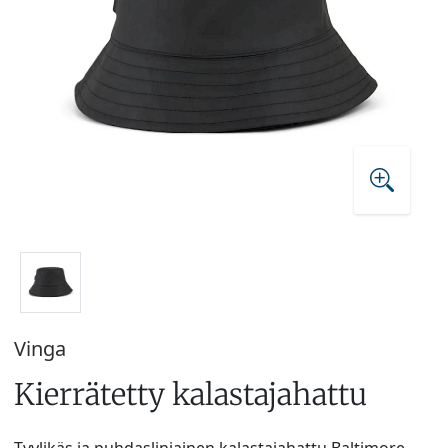
Vinga
Kierrätetty kalastajahattu
Tyylikäs ja puhdaslinjainen kalastajahattu Baltimore