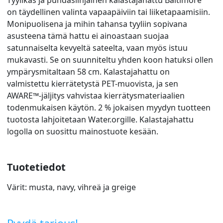
on täydellinen valinta vapaapäiviin tai liiketapaamisiin.
Monipuolisena ja mihin tahansa tyyliin sopivana
asusteena tämä hattu ei ainoastaan suojaa
satunnaiselta kevyeltä sateelta, vaan myös istuu
mukavasti. Se on suunniteltu yhden koon hatuksi ollen
ympärysmitaltaan 58 cm. Kalastajahattu on
valmistettu kierrätetystä PET-muovista, ja sen
AWARE™-jäljitys vahvistaa kierrätysmateriaalien
todenmukaisen käytön. 2 % jokaisen myydyn tuotteen
tuotosta lahjoitetaan Water.orgille. Kalastajahattu
logolla on suosittu mainostuote kesään.
Tuotetiedot
Värit: musta, navy, vihreä ja greige