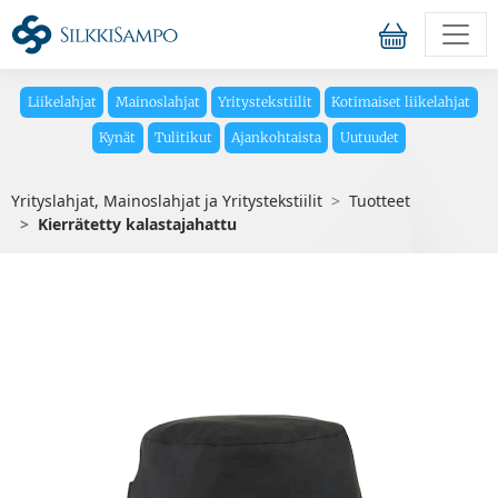
Liikelahjat
Mainoslahjat
Yritystekstiilit
Kotimaiset liikelahjat
Kynät
Tulitikut
Ajankohtaista
Uutuudet
Yrityslahjat, Mainoslahjat ja Yritystekstiilit
Tuotteet
Kierrätetty kalastajahattu