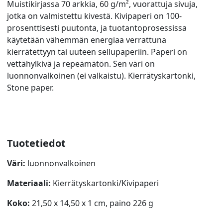
Muistikirjassa 70 arkkia, 60 g/m², vuorattuja sivuja,
jotka on valmistettu kivestä. Kivipaperi on 100-
prosenttisesti puutonta, ja tuotantoprosessissa
käytetään vähemmän energiaa verrattuna
kierrätettyyn tai uuteen sellupaperiin. Paperi on
vettähylkivä ja repeämätön. Sen väri on
luonnonvalkoinen (ei valkaistu). Kierrätyskartonki,
Stone paper.
Tuotetiedot
Väri:
luonnonvalkoinen
Materiaali:
Kierrätyskartonki/Kivipaperi
Koko:
21,50 x 14,50 x 1 cm, paino 226 g