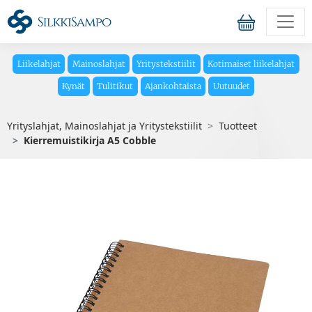
Liikelahjat
Mainoslahjat
Yritystekstiilit
Kotimaiset liikelahjat
Kynät
Tulitikut
Ajankohtaista
Uutuudet
Yrityslahjat, Mainoslahjat ja Yritystekstiilit
Tuotteet
Kierremuistikirja A5 Cobble