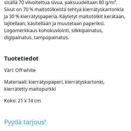
sisällä 70 viivoitettua sivua, paksuudeltaan 80 g/m².
Sivut on 70 % maitotölkeistä tehtyä kierrätyskartonkia
ja 30 % kierrätyspaperia. Käytetyt maitotölkit kerätään,
lajitellaan, käsitellään ja muutetaan paperiksi.
Logomerkkaus kohokuviointi, silkkipainatus,
digipainatus, tampopainatus.
Tuotetiedot
Väri: Off white
Materiaali: kierrätyspaperi, kierrätyskartonki,
kierrätetty maitopurkki
Koko: 21 x 14 cm
Pyydä tarjous!