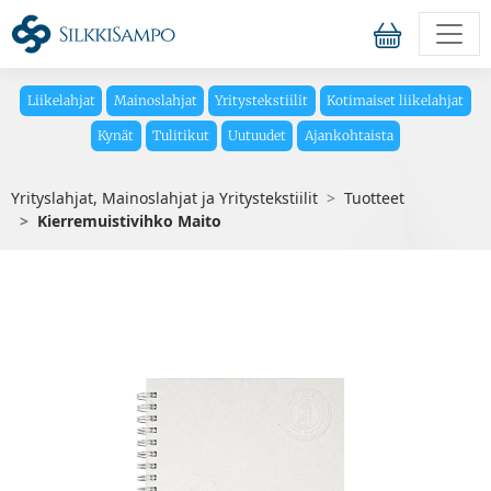
Liikelahjat
Mainoslahjat
Yritystekstiilit
Kotimaiset liikelahjat
Kynät
Tulitikut
Uutuudet
Ajankohtaista
Yrityslahjat, Mainoslahjat ja Yritystekstiilit
Tuotteet
Kierremuistivihko Maito