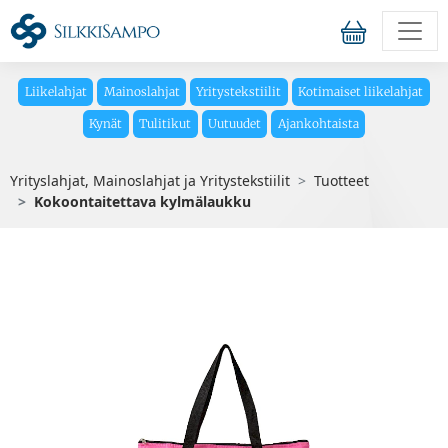
Liikelahjat
Mainoslahjat
Yritystekstiilit
Kotimaiset liikelahjat
Kynät
Tulitikut
Uutuudet
Ajankohtaista
Yrityslahjat, Mainoslahjat ja Yritystekstiilit
Tuotteet
Kokoontaitettava kylmälaukku