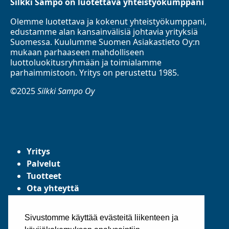
Silkki Sampo on luotettava yhteistyökumppani
Olemme luotettava ja kokenut yhteistyökumppani,
edustamme alan kansainvälisiä johtavia yrityksiä
Suomessa. Kuulumme Suomen Asiakastieto Oy:n
mukaan parhaaseen mahdolliseen
luottoluokitusryhmään ja toimialamme
parhaimmistoon. Yritys on perustettu 1985.
©2025
Silkki Sampo Oy
Yritys
Palvelut
Tuotteet
Ota yhteyttä
Tietosuojaseloste
Yleiset toimitusehdot
Sivustomme käyttää evästeitä liikenteen ja