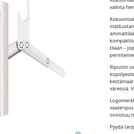
Kokoontait
valinta hen
Kokoontait
matkustami
ammattilai
kompaktist
tilaan – j
perinteine
Ripustin v
kopolyeste
kestämään 
väreissä. 
Logomerkk
vaateripu
onnistuu h
Pyydä tarj