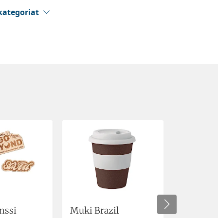
kategoriat
nssi
Muki Brazil
Karamell