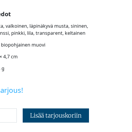
edot
ta, valkoinen, läpinäkyvä musta, sininen,
nssi, pinkki, lila, transparent, keltainen
: biopohjainen muovi
 × 4,7 cm
4 g
arjous!
Lisää tarjouskoriin