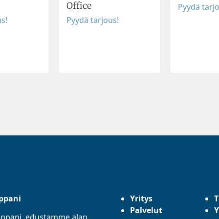
Office
Pyydä tarj
s!
Pyydä tarjous!
ppani
Yritys
T
Palvelut
Y
mppani, edustamme alan