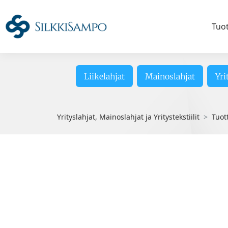
Tuo
Liikelahjat
Mainoslahjat
Yri
Yrityslahjat, Mainoslahjat ja Yritystekstiilit
Tuot