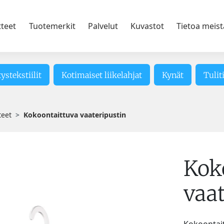
tteet
Tuotemerkit
Palvelut
Kuvastot
Tietoa meist
tystekstiilit
Kotimaiset liikelahjat
Kynät
Tulit
teet
Kokoontaittuva vaateripustin
Kok
vaa