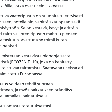
tuva vaateripustin Henkari. Täydellinen
kilöille, jotka ovat usein liikkeessä.
tuva vaateripustin on suunniteltu erityisesti
seen, hotelleihin, vähittäiskauppaan sekä
skäyttöön. Se on kestävä, kevyt ja erittäin
i taittuva, joten ripustin mahtuu pieneen
opa taskuun. Avattuna se toimii kuten
n henkari.
almistetaan kestävästä biopohjaisesta
ristä (ECOZEN T110), joka on kehitetty
toistuvaa taittamista. Saatavana useissa eri
Valmistettu Euroopassa.
aus voidaan tehdä suoraan
stimeen, ja myös pakkauksen brändäys
aluamallasi painatuksella.
ous omasta toteutuksestasi.