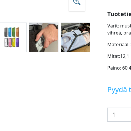
Tuoteti
Värit: mus
vihreä, ora
Materiaali
Mitat:12,1
Paino: 60,
Pyydä t