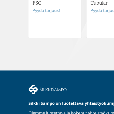
FSC
Tubular
Pyydä tarjous!
Pyydä tarjou
Silkki Sampo on luotettava yhteistyökum
Olemme luotettava ja kokenut yhteistyöku