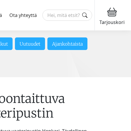
ä
Ota yhteyttä
Tarjouskori
ikut
Uutuudet
Ajankohtaista
oontaittuva
teripustin