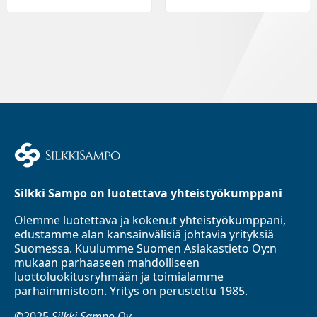
Silkki Sampo on luotettava yhteistyökumppani
Olemme luotettava ja kokenut yhteistyökumppani,
edustamme alan kansainvälisiä johtavia yrityksiä
Suomessa. Kuulumme Suomen Asiakastieto Oy:n
mukaan parhaaseen mahdolliseen
luottoluokitusryhmään ja toimialamme
parhaimmistoon. Yritys on perustettu 1985.
©2025
Silkki Sampo Oy