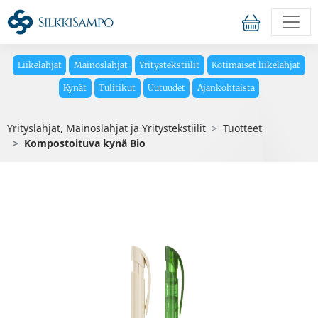
Liikelahjat
Mainoslahjat
Yritystekstiilit
Kotimaiset liikelahjat
Kynät
Tulitikut
Uutuudet
Ajankohtaista
Yrityslahjat, Mainoslahjat ja Yritystekstiilit
Tuotteet
Kompostoituva kynä Bio