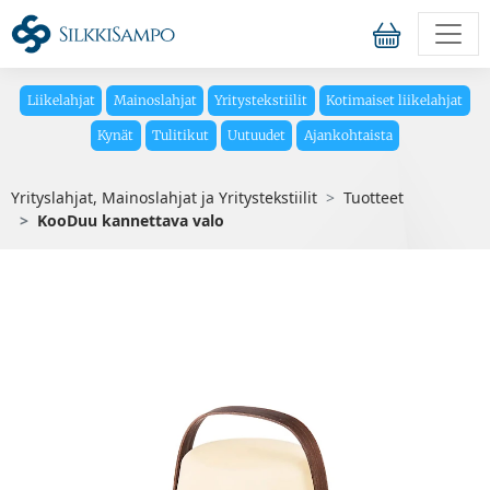
Liikelahjat
Mainoslahjat
Yritystekstiilit
Kotimaiset liikelahjat
Kynät
Tulitikut
Uutuudet
Ajankohtaista
Yrityslahjat, Mainoslahjat ja Yritystekstiilit
Tuotteet
KooDuu kannettava valo