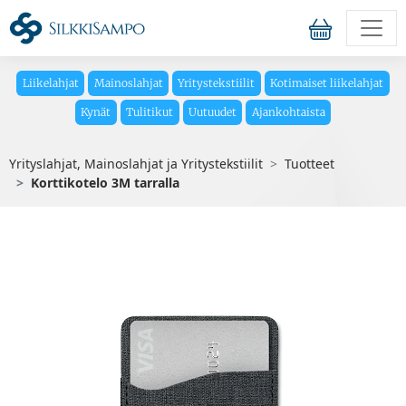
Liikelahjat
Mainoslahjat
Yritystekstiilit
Kotimaiset liikelahjat
Kynät
Tulitikut
Uutuudet
Ajankohtaista
Yrityslahjat, Mainoslahjat ja Yritystekstiilit
Tuotteet
Korttikotelo 3M tarralla