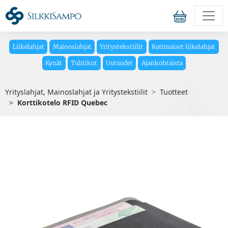
Liikelahjat
Mainoslahjat
Yritystekstiilit
Kotimaiset liikelahjat
Kynät
Tulitikut
Uutuudet
Ajankohtaista
Yrityslahjat, Mainoslahjat ja Yritystekstiilit
Tuotteet
Korttikotelo RFID Quebec