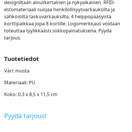
designiltaan ainutkertainen ja nykyaikainen. RFID-
estomateriaali suojaa henkilöllisyysvarkauksilta ja
sähköisiltä taskuvarkauksilta. 4 helppopääsyistä
korttipaikkaa jopa 8 kortille. Logomerkkaus voidaan
toteuttaa tyylikkäästi sokkopainatuksena. Pyydä
tarjous.
Tuotetiedot
Väri: musta
Materiaali: PU
Koko: 0,3 x 8,5 x 11,5 cm
Pyydä tarjous!