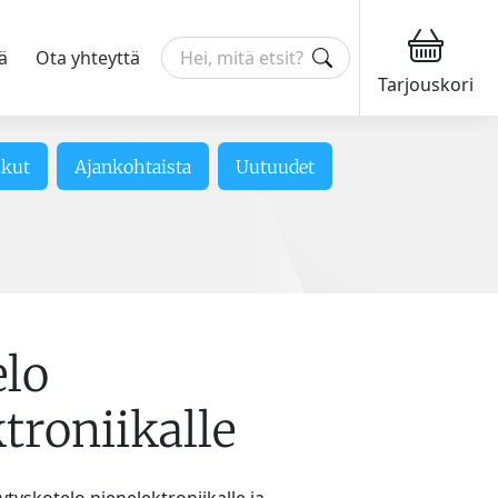
ä
Ota yhteyttä
Tarjouskori
ikut
Ajankohtaista
Uutuudet
elo
troniikalle