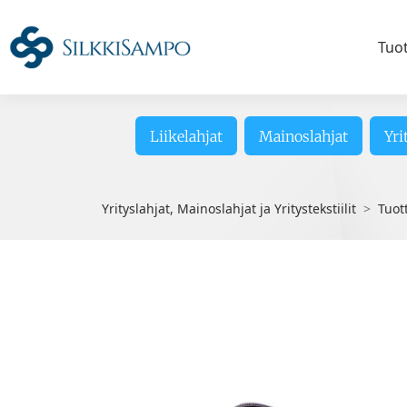
Tuo
Liikelahjat
Mainoslahjat
Yri
Yrityslahjat, Mainoslahjat ja Yritystekstiilit
Tuot