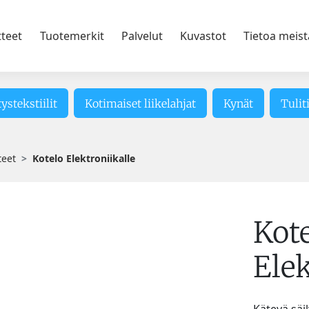
tteet
Tuotemerkit
Palvelut
Kuvastot
Tietoa meist
tystekstiilit
Kotimaiset liikelahjat
Kynät
Tulit
teet
Kotelo Elektroniikalle
Kot
Elek