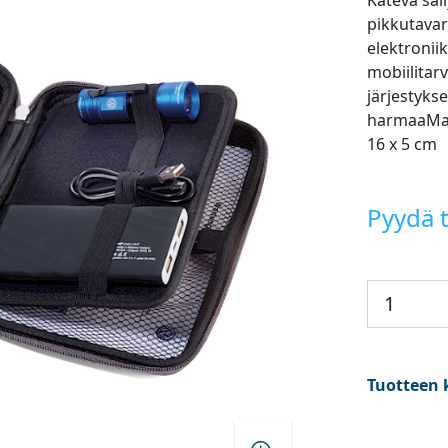
Kätevä säil
pikkutavar
elektroniik
mobiilitar
järjestyks
harmaaMate
16 x 5 cm
Pyydä t
Tuotteen 