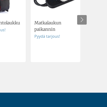
entolaukku
Matkalaukun
Muki Tan
paikannin
ous!
Pyydä tar
Pyydä tarjous!