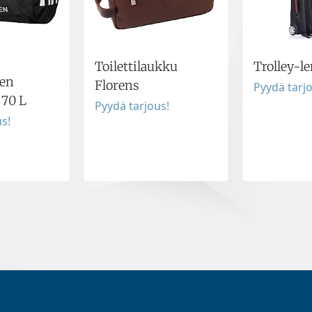
Toilettilaukku
Trolley-l
sen
Florens
Pyydä tarj
 70 L
Pyydä tarjous!
s!