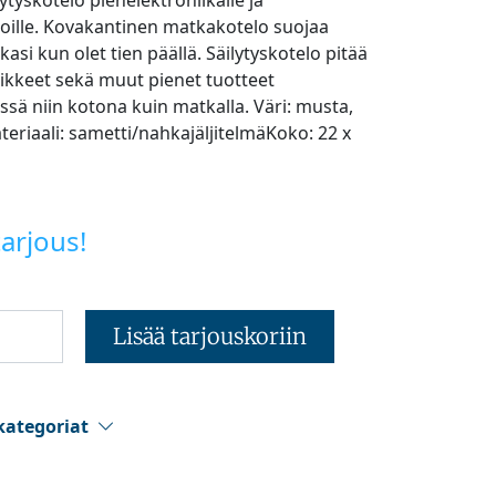
ytyskotelo pienelektroniikalle ja
oille. Kovakantinen matkakotelo suojaa
kasi kun olet tien päällä. Säilytyskotelo pitää
vikkeet sekä muut pienet tuotteet
essä niin kotona kuin matkalla. Väri: musta,
riaali: sametti/nahkajäljitelmäKoko: 22 x
arjous!
Lisää tarjouskoriin
kategoriat