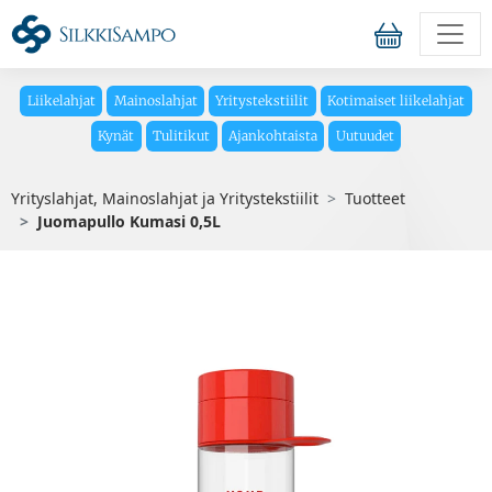
Liikelahjat
Mainoslahjat
Yritystekstiilit
Kotimaiset liikelahjat
Kynät
Tulitikut
Ajankohtaista
Uutuudet
Yrityslahjat, Mainoslahjat ja Yritystekstiilit
Tuotteet
Juomapullo Kumasi 0,5L