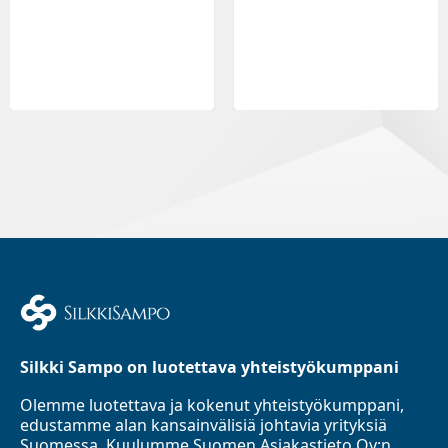
Silkki Sampo on luotettava yhteistyökumppani
Olemme luotettava ja kokenut yhteistyökumppani,
edustamme alan kansainvälisiä johtavia yrityksiä
Suomessa. Kuulumme Suomen Asiakastieto Oy:n