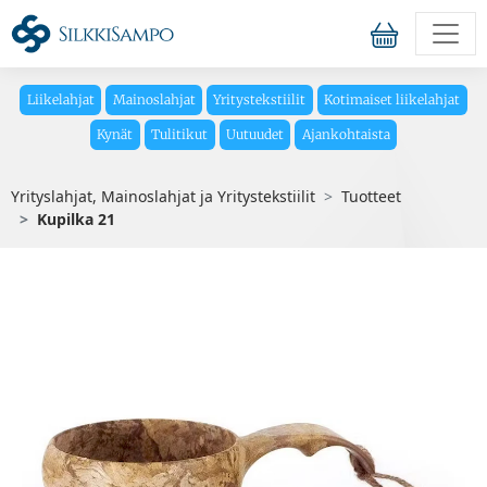
Liikelahjat
Mainoslahjat
Yritystekstiilit
Kotimaiset liikelahjat
Kynät
Tulitikut
Uutuudet
Ajankohtaista
Yrityslahjat, Mainoslahjat ja Yritystekstiilit
Tuotteet
Kupilka 21