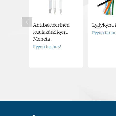
Antibakteerinen
Lyijykynä 
kuulakärkikynä
Pyydä tarjou
Moneta
Pyydä tarjous!