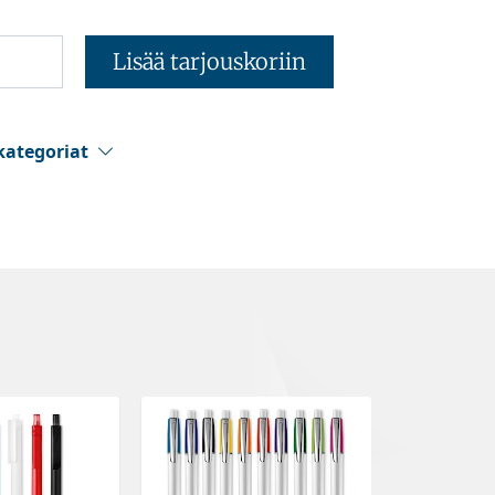
Lisää tarjouskoriin
kategoriat