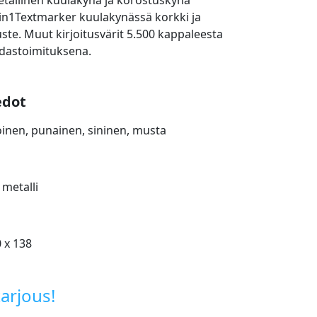
etallinen kuulakynä ja korostuskynä
in1Textmarker kuulakynässä korkki ja
ste. Muut kirjoitusvärit 5.500 kappaleesta
hdastoimituksena.
edot
koinen, punainen, sininen, musta
:
 metalli
0 x 138
arjous!