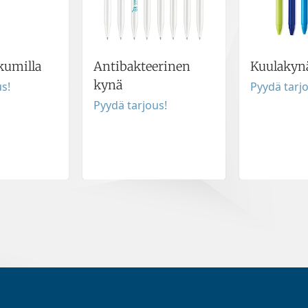
kumilla
Antibakteerinen
Kuulakynä
kynä
s!
Pyydä tarj
Pyydä tarjous!