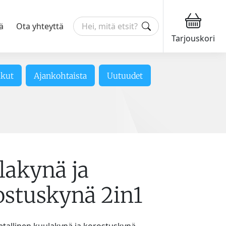
ä
Ota yhteyttä
Tarjouskori
ikut
Ajankohtaista
Uutuudet
lakynä ja
ostuskynä 2in1