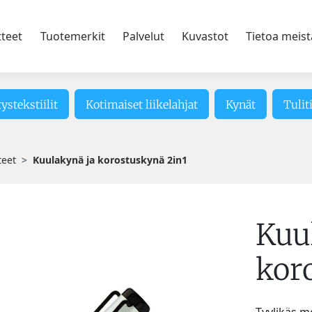
tteet
Tuotemerkit
Palvelut
Kuvastot
Tietoa meist
tystekstiilit
Kotimaiset liikelahjat
Kynät
Tulit
teet
Kuulakynä ja korostuskynä 2in1
Kuu
kor