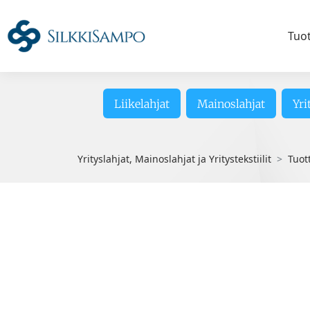
Tuo
Liikelahjat
Mainoslahjat
Yri
Yrityslahjat, Mainoslahjat ja Yritystekstiilit
Tuot