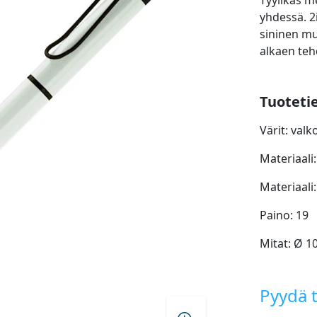
Tyylikäs m
yhdessä. 2
sininen mu
alkaen te
Tuoteti
Värit: val
Materiaali
Materiaali:
Paino: 19
Mitat: Ø 1
Pyydä t