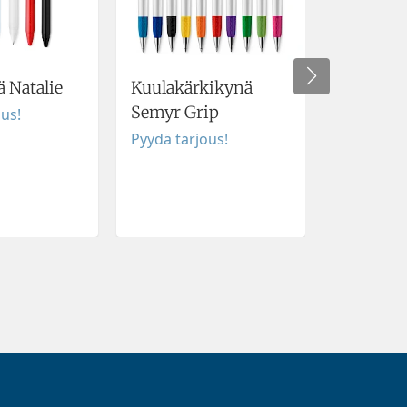
 Natalie
Kuulakärkikynä
Kynä Bio
Semyr Grip
ous!
Pyydä tar
Pyydä tarjous!