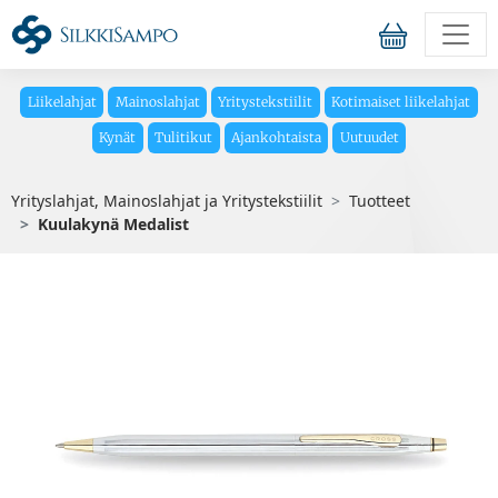
Liikelahjat
Mainoslahjat
Yritystekstiilit
Kotimaiset liikelahjat
Kynät
Tulitikut
Ajankohtaista
Uutuudet
Yrityslahjat, Mainoslahjat ja Yritystekstiilit
Tuotteet
Kuulakynä Medalist