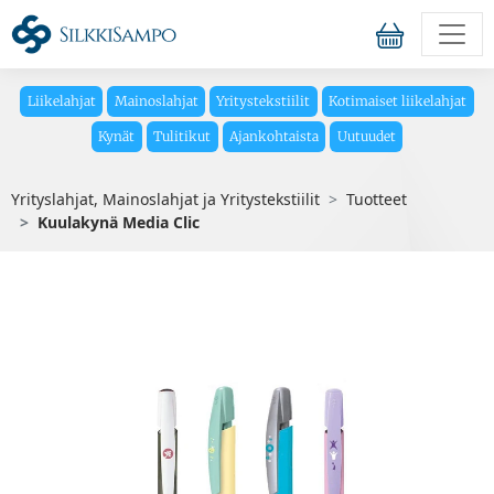
Liikelahjat
Mainoslahjat
Yritystekstiilit
Kotimaiset liikelahjat
Kynät
Tulitikut
Ajankohtaista
Uutuudet
Yrityslahjat, Mainoslahjat ja Yritystekstiilit
Tuotteet
Kuulakynä Media Clic