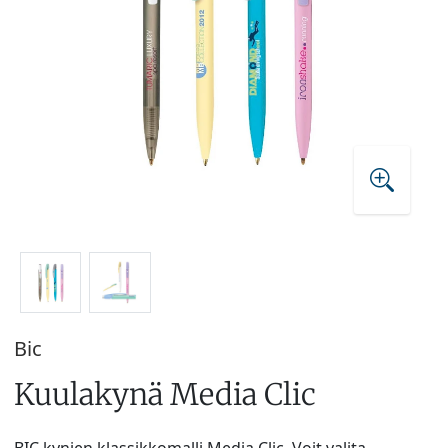
Bic
Kuulakynä Media Clic
BIC kynien klassikkomalli Media Clic. Voit valita