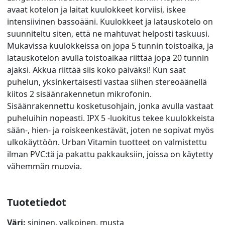
avaat kotelon ja laitat kuulokkeet korviisi, iskee
intensiivinen bassoääni. Kuulokkeet ja latauskotelo on
suunniteltu siten, että ne mahtuvat helposti taskuusi.
Mukavissa kuulokkeissa on jopa 5 tunnin toistoaika, ja
latauskotelon avulla toistoaikaa riittää jopa 20 tunnin
ajaksi. Akkua riittää siis koko päiväksi! Kun saat
puhelun, yksinkertaisesti vastaa siihen stereoäänellä
kiitos 2 sisäänrakennetun mikrofonin.
Sisäänrakennettu kosketusohjain, jonka avulla vastaat
puheluihin nopeasti. IPX 5 -luokitus tekee kuulokkeista
sään-, hien- ja roiskeenkestävät, joten ne sopivat myös
ulkokäyttöön. Urban Vitamin tuotteet on valmistettu
ilman PVC:tä ja pakattu pakkauksiin, joissa on käytetty
vähemmän muovia.
Tuotetiedot
Väri:
sininen, valkoinen, musta