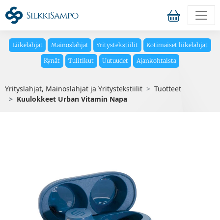
Liikelahjat
Mainoslahjat
Yritystekstiilit
Kotimaiset liikelahjat
Kynät
Tulitikut
Uutuudet
Ajankohtaista
Yrityslahjat, Mainoslahjat ja Yritystekstiilit
Tuotteet
Kuulokkeet Urban Vitamin Napa