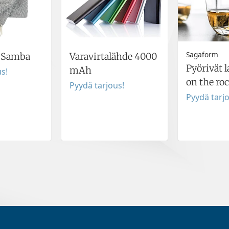
Sagaform
a Samba
Varavirtalähde 4000
Pyörivät l
mAh
s!
on the ro
Pyydä tarjous!
Pyydä tarj