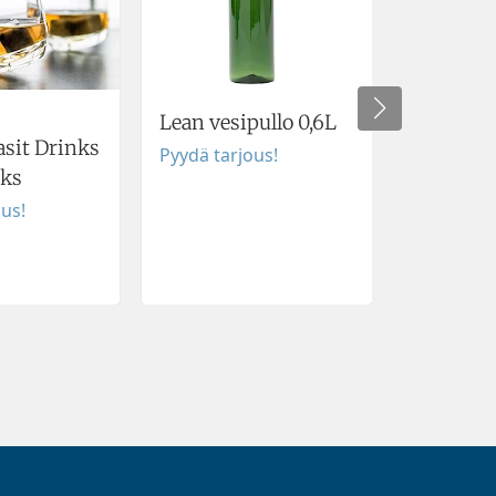
Cross
Lean vesipullo 0,6L
asit Drinks
Kuulakyn
Pyydä tarjous!
cks
Pyydä tar
ous!