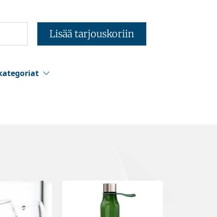
Lisää tarjouskoriin
kategoriat