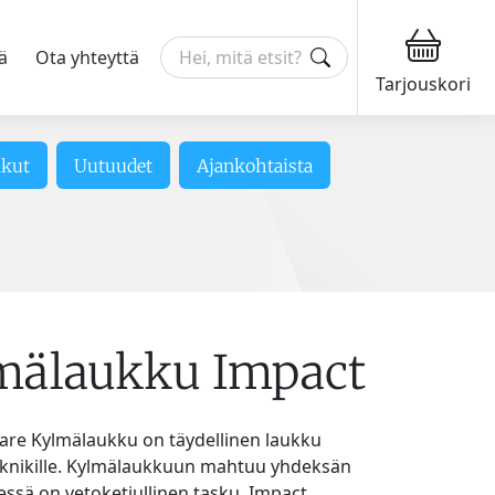
ä
Ota yhteyttä
Tarjouskori
ikut
Uutuudet
Ajankohtaista
mälaukku Impact
re Kylmälaukku on täydellinen laukku
knikille. Kylmälaukkuun mahtuu yhdeksän
dessä on vetoketjullinen tasku. Impact