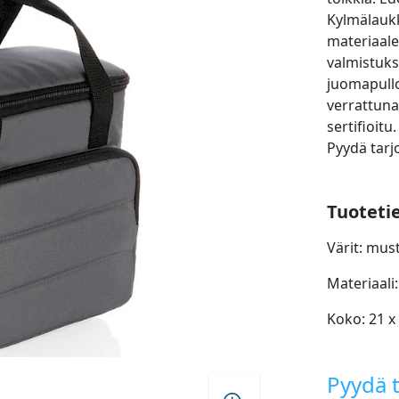
Kylmälaukk
materiaale
valmistuks
juomapullo
verrattuna
sertifioit
Pyydä tarj
Tuoteti
Värit: mu
Materiaali:
Koko: 21 x
Pyydä t