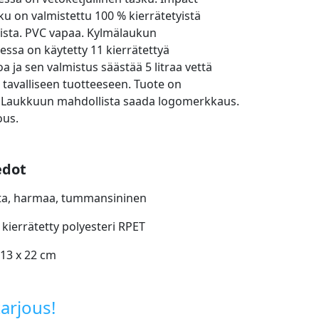
u on valmistettu 100 % kierrätetyistä
ista. PVC vapaa. Kylmälaukun
essa on käytetty 11 kierrätettyä
a ja sen valmistus säästää 5 litraa vettä
 tavalliseen tuotteeseen. Tuote on
u. Laukkuun mahdollista saada logomerkkaus.
ous.
edot
sta, harmaa, tummansininen
 kierrätetty polyesteri RPET
 13 x 22 cm
arjous!