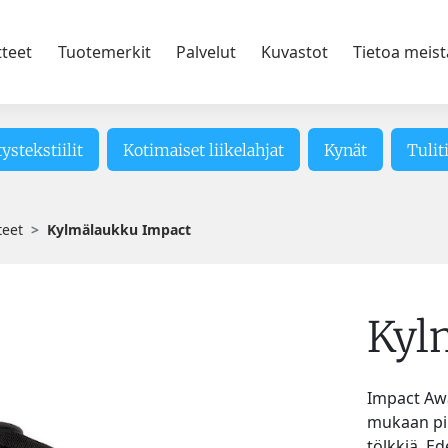
tteet
Tuotemerkit
Palvelut
Kuvastot
Tietoa meist
tystekstiilit
Kotimaiset liikelahjat
Kynät
Tulit
teet
Kylmälaukku Impact
Kyl
Impact Awa
mukaan pi
tölkkiä. E