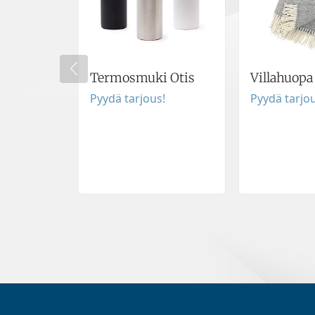
Termosmuki Otis
Villahuop
Pyydä tarjous!
Pyydä tarjou