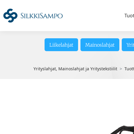
Tuo
Liikelahjat
Mainoslahjat
Yri
Yrityslahjat, Mainoslahjat ja Yritystekstiilit
Tuot