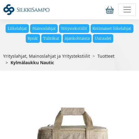
Liikelahjat
Mainoslahjat
Yritystekstiilit
Kotimaiset liikelahjat
Kynät
Tulitikut
Ajankohtaista
Uutuudet
Yrityslahjat, Mainoslahjat ja Yritystekstiilit
Tuotteet
Kylmälaukku Nautic