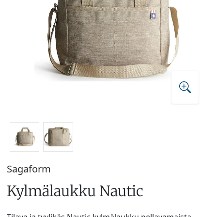
Sagaform
Kylmälaukku Nautic
Tilava ja tyylikäs Nautic kylmälaukku pellavamaista