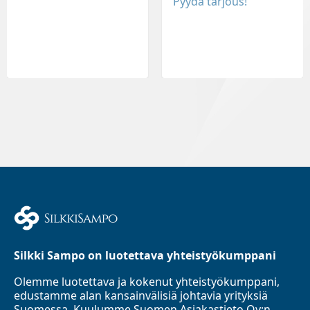
Pyydä tarjous!
Silkki Sampo on luotettava yhteistyökumppani
Olemme luotettava ja kokenut yhteistyökumppani,
edustamme alan kansainvälisiä johtavia yrityksiä
Suomessa. Kuulumme Suomen Asiakastieto Oy:n