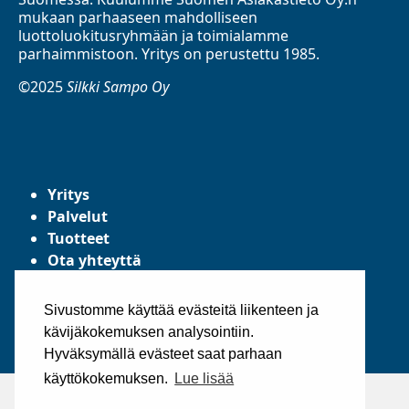
mukaan parhaaseen mahdolliseen
luottoluokitusryhmään ja toimialamme
parhaimmistoon. Yritys on perustettu 1985.
©2025
Silkki Sampo Oy
Yritys
Palvelut
Tuotteet
Ota yhteyttä
Tietosuojaseloste
Yleiset toimitusehdot
Sivustomme käyttää evästeitä liikenteen ja
kävijäkokemuksen analysointiin.
Hyväksymällä evästeet saat parhaan
käyttökokemuksen.
Lue lisää