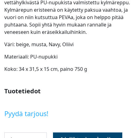
vettähylkivästä PU-nupukista valmistettu kylmäreppu.
Kylmärepun eristeenä on käytetty paksua vaahtoa, ja
vuori on niin kutsuttua PEVAa, joka on helppo pitää
puhtaana. Sopii yhtä hyvin mukaan rannalle ja
veneeseen kuin eräseikkailuihinkin.
Väri: beige, musta, Navy, Oliivi
Materiaali: PU-nupukki
Koko: 34 x 31,5 x 15 cm, paino 750 g
Tuotetiedot
Pyydä tarjous!