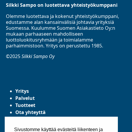
Silkki Sampo on luotettava yhteistyökumppani
Olemme luotettava ja kokenut yhteistyökumppani,
edustamme alan kansainvälisiä johtavia yrityksiä
Suomessa. Kuulumme Suomen Asiakastieto Oy:n
mukaan parhaaseen mahdolliseen
luottoluokitusryhmään ja toimialamme
parhaimmistoon. Yritys on perustettu 1985.
©2025
Silkki Sampo Oy
Yritys
Palvelut
Tuotteet
Ota yhteyttä
Tietosuojaseloste
Yleiset toimitusehdot
Sivustomme käyttää evästeitä liikenteen ja