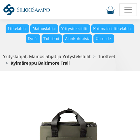
Liikelahjat
Mainoslahjat
Yritystekstiilit
Kotimaiset liikelahjat
Kynät
Tulitikut
Ajankohtaista
Uutuudet
Yrityslahjat, Mainoslahjat ja Yritystekstiilit
Tuotteet
Kylmäreppu Baltimore Trail