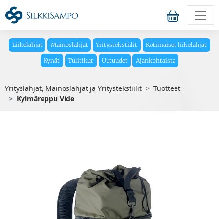
Liikelahjat
Mainoslahjat
Yritystekstiilit
Kotimaiset liikelahjat
Kynät
Tulitikut
Uutuudet
Ajankohtaista
Yrityslahjat, Mainoslahjat ja Yritystekstiilit
Tuotteet
Kylmäreppu Vide