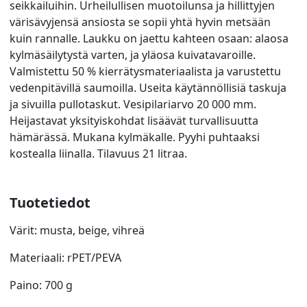
seikkailuihin. Urheilullisen muotoilunsa ja hillittyjen
värisävyjensä ansiosta se sopii yhtä hyvin metsään
kuin rannalle. Laukku on jaettu kahteen osaan: alaosa
kylmäsäilytystä varten, ja yläosa kuivatavaroille.
Valmistettu 50 % kierrätysmateriaalista ja varustettu
vedenpitävillä saumoilla. Useita käytännöllisiä taskuja
ja sivuilla pullotaskut. Vesipilariarvo 20 000 mm.
Heijastavat yksityiskohdat lisäävät turvallisuutta
hämärässä. Mukana kylmäkalle. Pyyhi puhtaaksi
kostealla liinalla. Tilavuus 21 litraa.
Tuotetiedot
Värit: musta, beige, vihreä
Materiaali: rPET/PEVA
Paino: 700 g