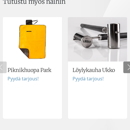
Tutustu myös näihin
Piknikhuopa Park
Löylykauha Ukko
Pyydä tarjous!
Pyydä tarjous!