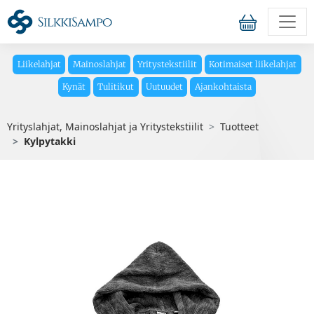
Liikelahjat
Mainoslahjat
Yritystekstiilit
Kotimaiset liikelahjat
Kynät
Tulitikut
Uutuudet
Ajankohtaista
Yrityslahjat, Mainoslahjat ja Yritystekstiilit
Tuotteet
Kylpytakki