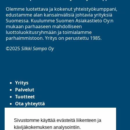
Olemme luotettava ja kokenut yhteistyökumppani,
edustamme alan kansainvälisiä johtavia yrityksiä
Suomessa. Kuulumme Suomen Asiakastieto Oy:n
mukaan parhaaseen mahdolliseen
luottoluokitusryhmään ja toimialamme
parhaimmistoon. Yritys on perustettu 1985.
©2025
Silkki Sampo Oy
Yritys
Palvelut
Tuotteet
Ota yhteyttä
Tietosuojaseloste
Yleiset toimitusehdot
Sivustomme käyttää evästeitä liikenteen ja
kävijäkokemuksen analysointiin.