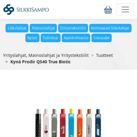
Liikelahjat
Mainoslahjat
Yritystekstiilit
Kotimaiset liikelahjat
Kynät
Tulitikut
Ajankohtaista
Uutuudet
Yrityslahjat, Mainoslahjat ja Yritystekstiilit
Tuotteet
Kynä Prodir QS40 True Biotic