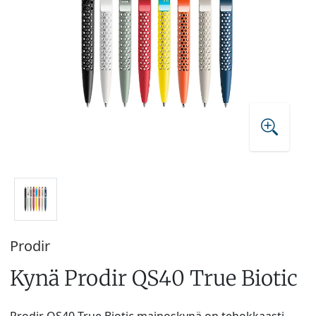
Prodir
Kynä Prodir QS40 True Biotic
Prodir OS40 True Biotic mainoskynä on tehokkaasti