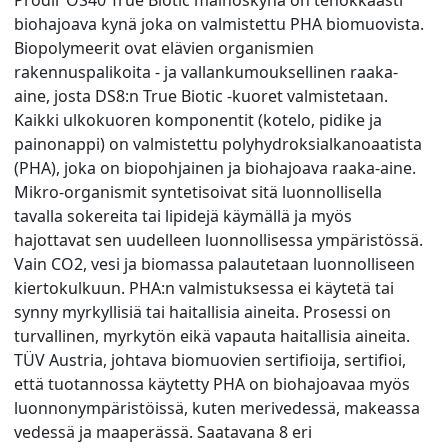
biohajoava kynä joka on valmistettu PHA biomuovista.
Biopolymeerit ovat elävien organismien
rakennuspalikoita - ja vallankumouksellinen raaka-
aine, josta DS8:n True Biotic -kuoret valmistetaan.
Kaikki ulkokuoren komponentit (kotelo, pidike ja
painonappi) on valmistettu polyhydroksialkanoaatista
(PHA), joka on biopohjainen ja biohajoava raaka-aine.
Mikro-organismit syntetisoivat sitä luonnollisella
tavalla sokereita tai lipidejä käymällä ja myös
hajottavat sen uudelleen luonnollisessa ympäristössä.
Vain CO2, vesi ja biomassa palautetaan luonnolliseen
kiertokulkuun. PHA:n valmistuksessa ei käytetä tai
synny myrkyllisiä tai haitallisia aineita. Prosessi on
turvallinen, myrkytön eikä vapauta haitallisia aineita.
TÜV Austria, johtava biomuovien sertifioija, sertifioi,
että tuotannossa käytetty PHA on biohajoavaa myös
luonnonympäristöissä, kuten merivedessä, makeassa
vedessä ja maaperässä. Saatavana 8 eri