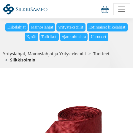
Liikelahjat
Mainoslahjat
Yritystekstiilit
Kotimaiset liikelahjat
Kynät
Tulitikut
Ajankohtaista
Uutuudet
Yrityslahjat, Mainoslahjat ja Yritystekstiilit
Tuotteet
Silkkisolmio