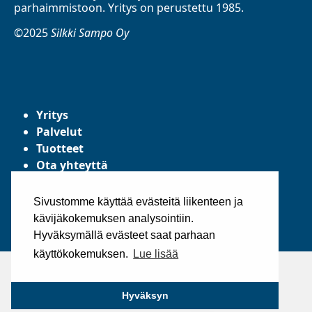
parhaimmistoon. Yritys on perustettu 1985.
©2025
Silkki Sampo Oy
Yritys
Palvelut
Tuotteet
Ota yhteyttä
Tietosuojaseloste
Yleiset toimitusehdot
Sivustomme käyttää evästeitä liikenteen ja
kävijäkokemuksen analysointiin.
Hyväksymällä evästeet saat parhaan
käyttökokemuksen.
Lue lisää
Hyväksyn