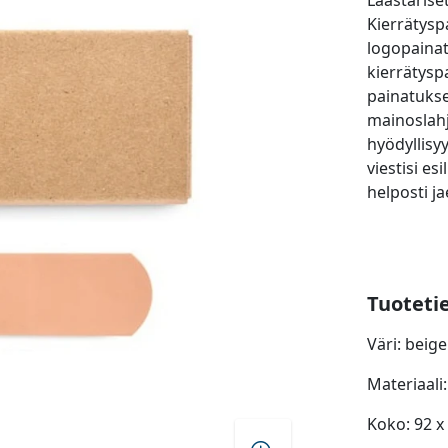
Laastarise
Kierrätyspa
logopaina
kierrätysp
painatukse
mainoslahj
hyödyllisy
viestisi es
helposti ja
Tuoteti
Väri: beige
Materiaali
Koko: 92 