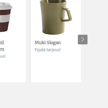
il
Muki Slogan
Kotimai
en
muoviäm
Pyydä tarjous!
ous!
Pyydä tar