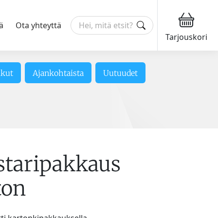
ä
Ota yhteyttä
Tarjouskori
ikut
Ajankohtaista
Uutuudet
staripakkaus
ton