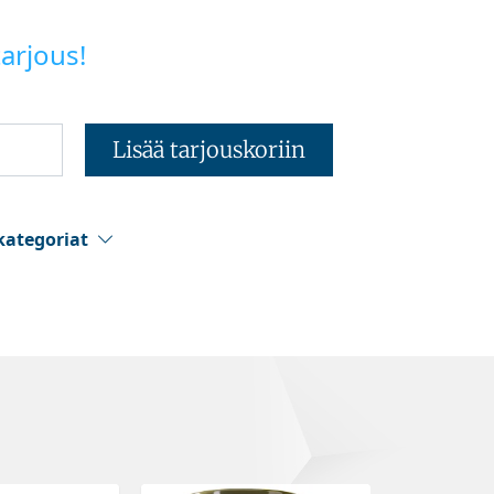
arjous!
Lisää tarjouskoriin
kategoriat