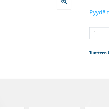
Pyydä t
Tuotteen 