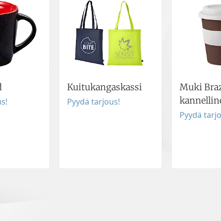
d
Kuitukangaskassi
Muki Braz
kannellin
s!
Pyydä tarjous!
Pyydä tarj