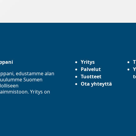
ppani
Yritys
T
Palvelut
Y
mppani, edustamme alan
Tuotteet
t
a. Kuulumme Suomen
Ota yhteyttä
olliseen
aimmistoon. Yritys on