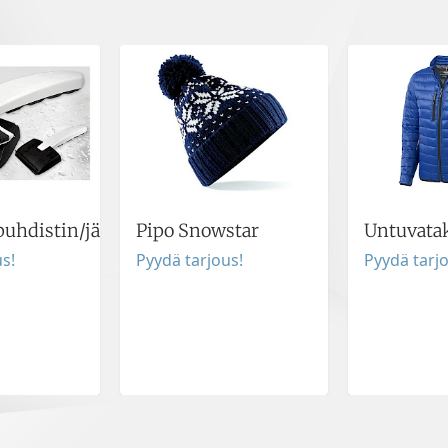
puhdistin/jääraappa
Pipo Snowstar
Untuvatak
s!
Pyydä tarjous!
Pyydä tarj