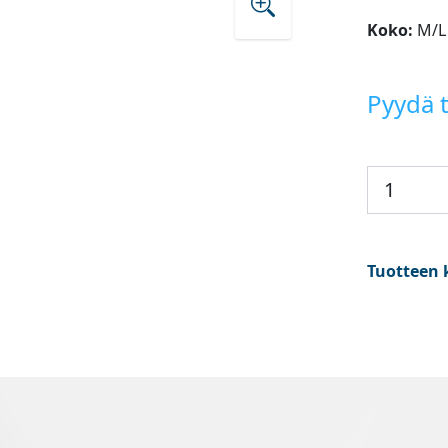
Koko:
M/L
Pyydä t
Tuotteen 