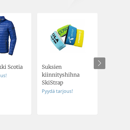
ki Scotia
Suksien
Jääkiekko
kiinnityshihna
ous!
Pyydä tar
SkiStrap
Pyydä tarjous!