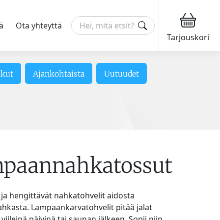
ä
Ota yhteyttä
Tarjouskori
ikut
Ajankohtaista
Uutuudet
paannahkatossut
ja hengittävät nahkatohvelit aidosta
kasta. Lampaankarvatohvelit pitää jalat
iileinä päivinä tai saunan jälkeen. Sopii niin