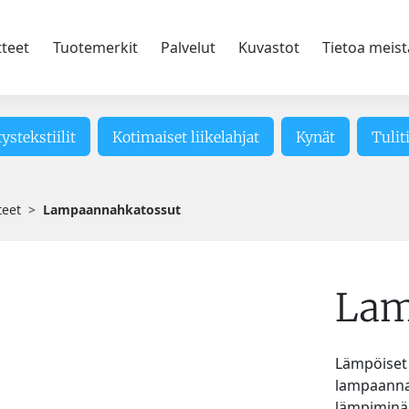
tteet
Tuotemerkit
Palvelut
Kuvastot
Tietoa meist
tystekstiilit
Kotimaiset liikelahjat
Kynät
Tulit
teet
Lampaannahkatossut
Lam
Lämpöiset 
lampaannah
lämpiminä v