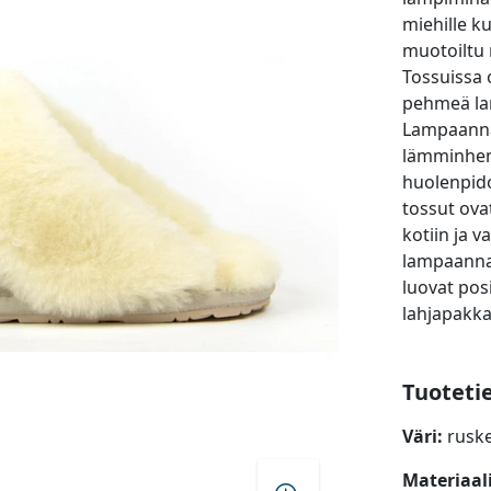
miehille ku
muotoiltu 
Tossuissa 
pehmeä la
Lampaannah
lämminhenk
huolenpido
tossut ova
kotiin ja v
lampaannah
luovat pos
lahjapakk
Tuoteti
Väri:
ruske
Materiaal