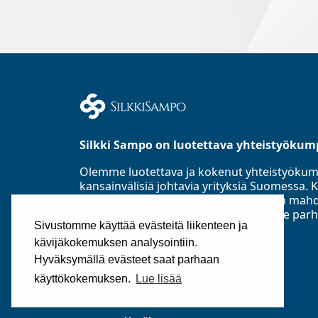
Silkki Sampo on luotettava yhteistyökum
Olemme luotettava ja kokenut yhteistyöku
kansainvälisiä johtavia yrityksiä Suomess
Asiakastieto Oy:n mukaan parhaaseen mahd
luottoluokitusryhmään ja toimialamme parh
Sivustomme käyttää evästeitä liikenteen ja
perustettu 1985.
kävijäkokemuksen analysointiin.
©2025
Silkki Sampo Oy
Hyväksymällä evästeet saat parhaan
käyttökokemuksen.
Lue lisää