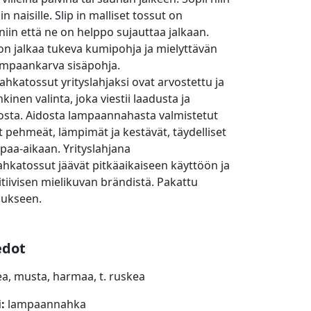
in naisille. Slip in malliset tossut on
niin että ne on helppo sujauttaa jalkaan.
on jalkaa tukeva kumipohja ja mielyttävän
mpaankarva sisäpohja.
katossut yrityslahjaksi ovat arvostettu ja
inen valinta, joka viestii laadusta ja
sta. Aidosta lampaannahasta valmistetut
t pehmeät, lämpimät ja kestävät, täydelliset
apaa-aikaan. Yrityslahjana
katossut jäävät pitkäaikaiseen käyttöön ja
itiivisen mielikuvan brändistä. Pakattu
aukseen.
edot
a, musta, harmaa, t. ruskea
i:
lampaannahka