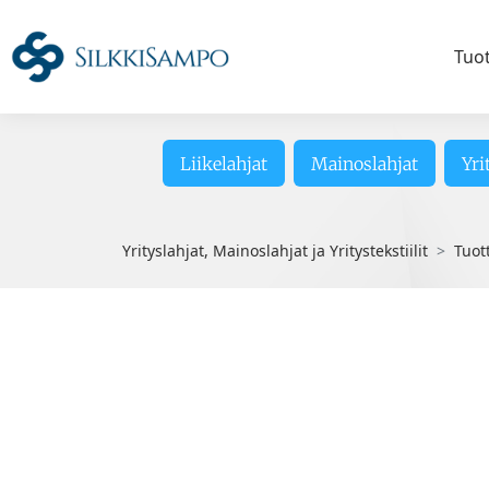
Tuo
Liikelahjat
Mainoslahjat
Yri
Yrityslahjat, Mainoslahjat ja Yritystekstiilit
Tuot