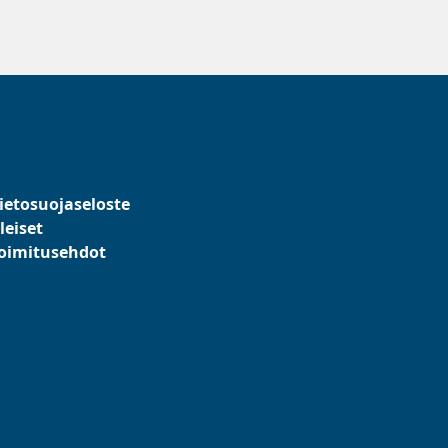
ietosuojaseloste
leiset
oimitusehdot