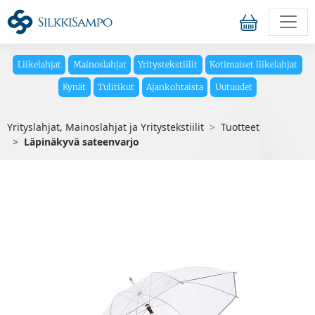
Liikelahjat
Mainoslahjat
Yritystekstiilit
Kotimaiset liikelahjat
Kynät
Tulitikut
Ajankohtaista
Uutuudet
Yrityslahjat, Mainoslahjat ja Yritystekstiilit
Tuotteet
Läpinäkyvä sateenvarjo