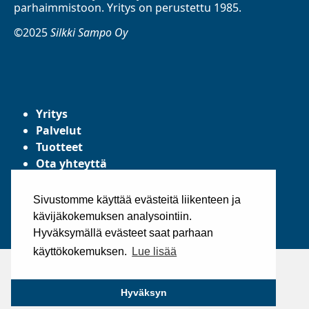
parhaimmistoon. Yritys on perustettu 1985.
©2025
Silkki Sampo Oy
Yritys
Palvelut
Tuotteet
Ota yhteyttä
Tietosuojaseloste
Yleiset toimitusehdot
Sivustomme käyttää evästeitä liikenteen ja
kävijäkokemuksen analysointiin.
Hyväksymällä evästeet saat parhaan
käyttökokemuksen.
Lue lisää
Hyväksyn