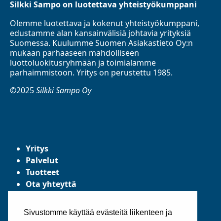
Silkki Sampo on luotettava yhteistyökumppani
Olemme luotettava ja kokenut yhteistyökumppani,
edustamme alan kansainvälisiä johtavia yrityksiä
Suomessa. Kuulumme Suomen Asiakastieto Oy:n
mukaan parhaaseen mahdolliseen
luottoluokitusryhmään ja toimialamme
parhaimmistoon. Yritys on perustettu 1985.
©2025
Silkki Sampo Oy
Yritys
Palvelut
Tuotteet
Ota yhteyttä
Tietosuojaseloste
Yleiset toimitusehdot
Sivustomme käyttää evästeitä liikenteen ja