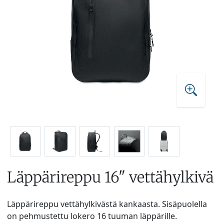
Läppärireppu 16" vettähylkivä
Läppärireppu vettähylkivästä kankaasta. Sisäpuolella
on pehmustettu lokero 16 tuuman läppärille.