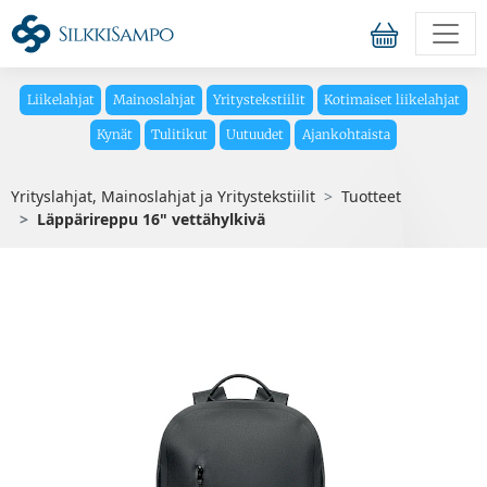
Liikelahjat
Mainoslahjat
Yritystekstiilit
Kotimaiset liikelahjat
Kynät
Tulitikut
Uutuudet
Ajankohtaista
Yrityslahjat, Mainoslahjat ja Yritystekstiilit
Tuotteet
Läppärireppu 16" vettähylkivä