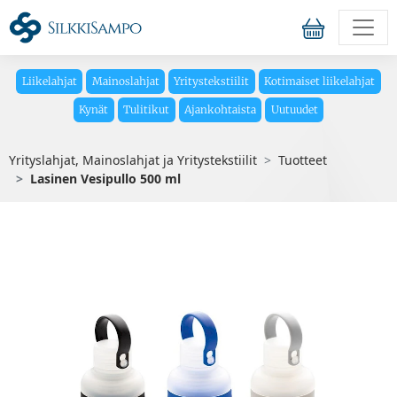
Liikelahjat
Mainoslahjat
Yritystekstiilit
Kotimaiset liikelahjat
Kynät
Tulitikut
Ajankohtaista
Uutuudet
Yrityslahjat, Mainoslahjat ja Yritystekstiilit
Tuotteet
Lasinen Vesipullo 500 ml