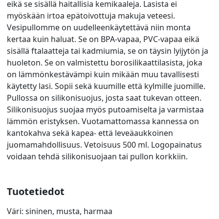
eikä se sisällä haitallisia kemikaaleja. Lasista ei
myöskään irtoa epätoivottuja makuja veteesi.
Vesipullomme on uudelleenkäytettävä niin monta
kertaa kuin haluat. Se on BPA-vapaa, PVC-vapaa eikä
sisällä ftalaatteja tai kadmiumia, se on täysin lyijytön ja
huoleton. Se on valmistettu borosilikaattilasista, joka
on lämmönkestävämpi kuin mikään muu tavallisesti
käytetty lasi. Sopii sekä kuumille että kylmille juomille.
Pullossa on silikonisuojus, josta saat tukevan otteen.
Silikonisuojus suojaa myös putoamiselta ja varmistaa
lämmön eristyksen. Vuotamattomassa kannessa on
kantokahva sekä kapea- että leveäaukkoinen
juomamahdollisuus. Vetoisuus 500 ml. Logopainatus
voidaan tehdä silikonisuojaan tai pullon korkkiin.
Tuotetiedot
Väri: sininen, musta, harmaa