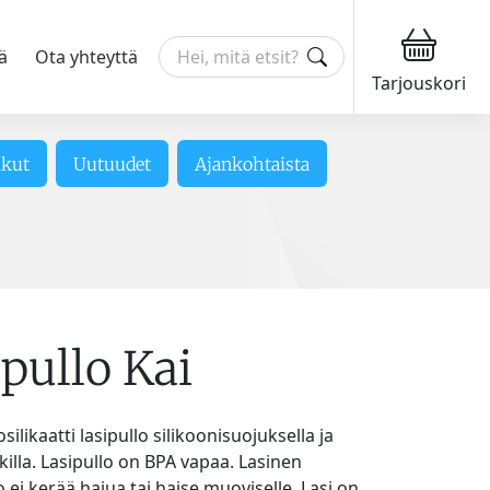
ä
Ota yhteyttä
Tarjouskori
ikut
Uutuudet
Ajankohtaista
pullo Kai
ilikaatti lasipullo silikoonisuojuksella ja
lla. Lasipullo on BPA vapaa. Lasinen
 ei kerää hajua tai haise muoviselle. Lasi on