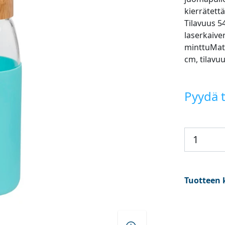
kierrätett
Tilavuus 5
laserkaiver
minttuMater
cm, tilavu
Pyydä t
Tuotteen 