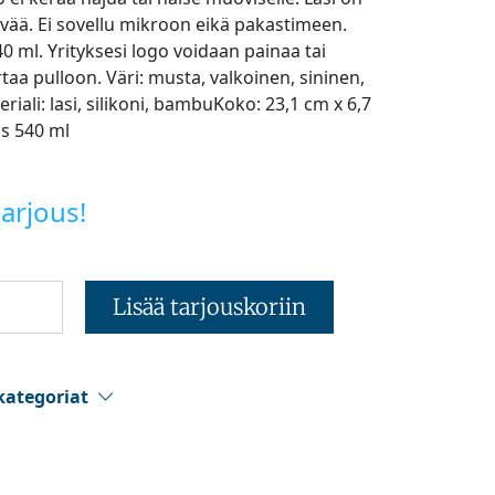
ävää. Ei sovellu mikroon eikä pakastimeen.
40 ml. Yrityksesi logo voidaan painaa tai
taa pulloon. Väri: musta, valkoinen, sininen,
iali: lasi, silikoni, bambuKoko: 23,1 cm x 6,7
us 540 ml
arjous!
Lisää tarjouskoriin
kategoriat