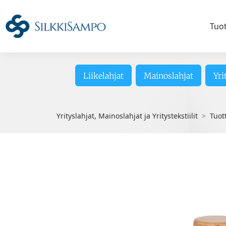
Tuo
Liikelahjat
Mainoslahjat
Yri
Yrityslahjat, Mainoslahjat ja Yritystekstiilit
Tuot