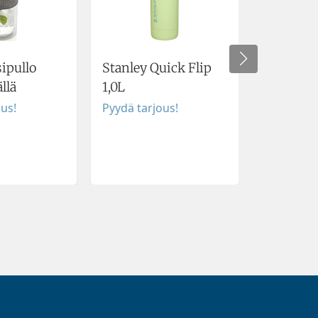
sipullo
Stanley Quick Flip
Juomapul
llä
1,0L
Pyydä tar
ous!
Pyydä tarjous!