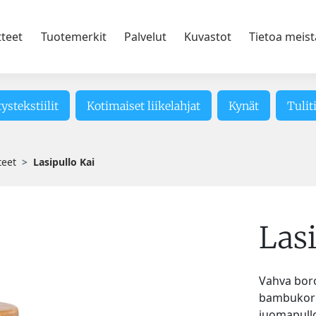
tteet
Tuotemerkit
Palvelut
Kuvastot
Tietoa meist
tystekstiilit
Kotimaiset liikelahjat
Kynät
Tulit
teet
Lasipullo Kai
Lasi
Vahva boros
bambukorki
juomapullo