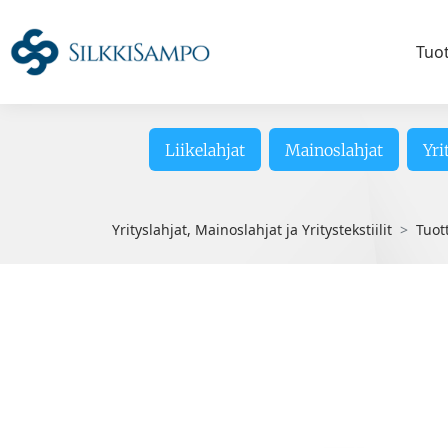
Tuo
Liikelahjat
Mainoslahjat
Yri
Yrityslahjat, Mainoslahjat ja Yritystekstiilit
Tuot