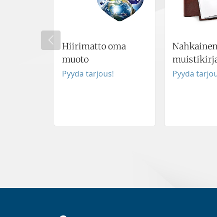
Hiirimatto oma
Nahkaine
muoto
muistikirj
Pyydä tarjous!
Pyydä tarjou