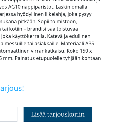
yös AG10 nappiparistot. Laskin omalla
arjessa hyödyllinen liikelahja, joka pysyy
mukana pitkään. Sopii toimistoon,
tai kotiin – brändisi saa toistuvaa
 joka käyttökerralla. Kätevä ja edullinen
 messuille tai asiakkaille. Materiaali ABS-
tomaattinen virrankatkaisu. Koko 150 x
,5 mm. Painatus etupuolelle tyhjään kohtaan
arjous!
Lisää tarjouskoriin