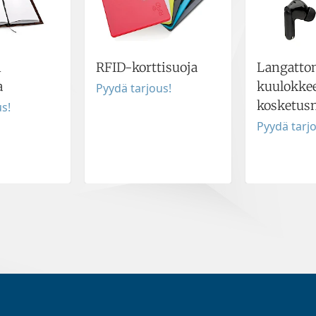
n
RFID-korttisuoja
Langatto
a
kuulokke
Pyydä tarjous!
kosketusn
s!
Pyydä tarj