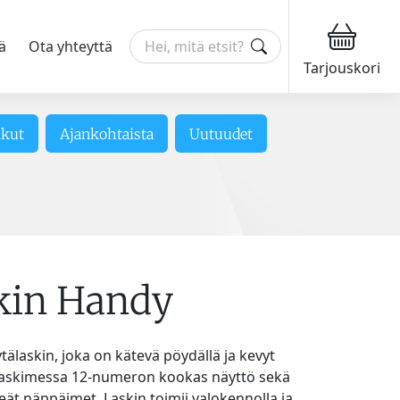
ä
Ota yhteyttä
Tarjouskori
ikut
Ajankohtaista
Uutuudet
kin Handy
tälaskin, joka on kätevä pöydällä ja kevyt
Laskimessa 12-numeron kookas näyttö sekä
keät näppäimet. Laskin toimii valokennolla ja