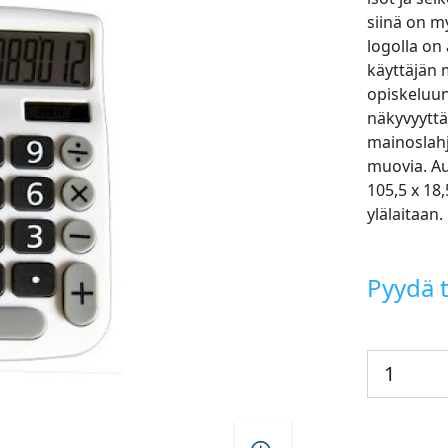
siinä on m
logolla on 
käyttäjän 
opiskeluun 
näkyvyyttä
mainoslahja
muovia. Au
105,5 x 18
ylälaitaan.
Pyydä t