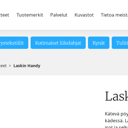
tteet
Tuotemerkit
Palvelut
Kuvastot
Tietoa meist
tystekstiilit
Kotimaiset liikelahjat
Kynät
Tulit
teet
Laskin Handy
Las
Kätevä pöy
kädessä. 
isot ja sel