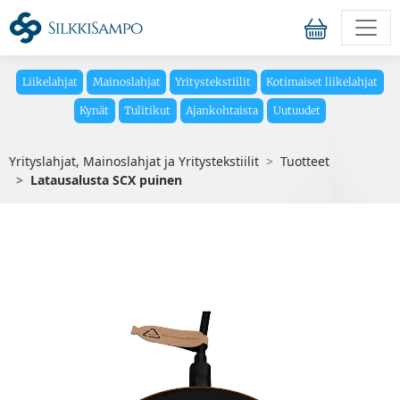
Liikelahjat
Mainoslahjat
Yritystekstiilit
Kotimaiset liikelahjat
Kynät
Tulitikut
Ajankohtaista
Uutuudet
Yrityslahjat, Mainoslahjat ja Yritystekstiilit
Tuotteet
Latausalusta SCX puinen