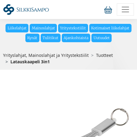
Liikelahjat
Mainoslahjat
Yritystekstiilit
Kotimaiset liikelahjat
Kynät
Tulitikut
Ajankohtaista
Uutuudet
Yrityslahjat, Mainoslahjat ja Yritystekstiilit
Tuotteet
Latauskaapeli 3in1