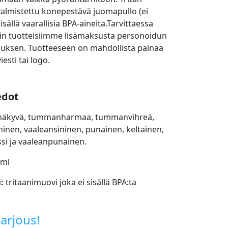
almistettu konepestävä juomapullo (ei
sisällä vaarallisia BPA-aineita.Tarvittaessa
iin tuotteisiimme lisämaksusta personoidun
uksen. Tuotteeseen on mahdollista painaa
viesti tai logo.
edot
näkyvä, tummanharmaa, tummanvihreä,
nen, vaaleansininen, punainen, keltainen,
ssi ja vaaleanpunainen.
 ml
i:
tritaanimuovi joka ei sisällä BPA:ta
arjous!