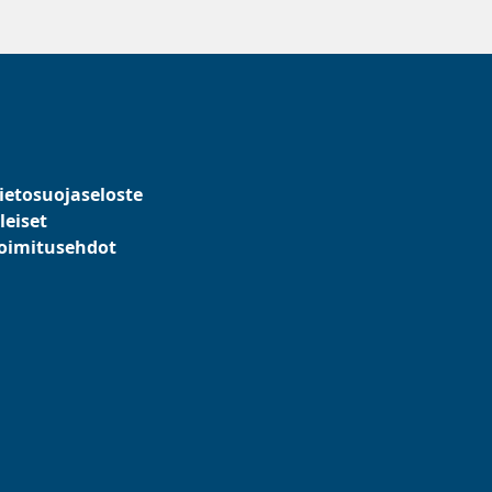
ietosuojaseloste
leiset
oimitusehdot