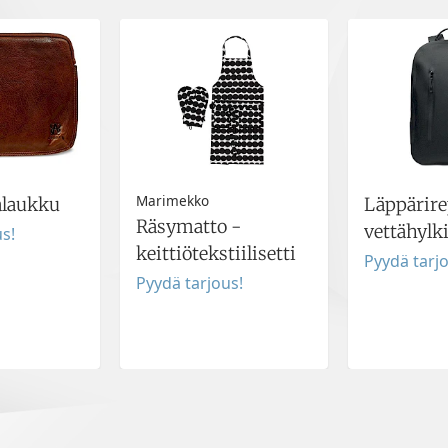
Marimekko
alaukku
Läppärire
Räsymatto -
vettähylk
s!
keittiötekstiilisetti
Pyydä tarj
Pyydä tarjous!