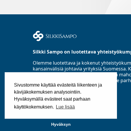
Silkki Sampo on luotettava yhteistyökum
Olemme luotettava ja kokenut yhteistyöku
kansainvälisiä johtavia yrityksiä Suomess
Asiakastieto Oy:n mukaan parhaaseen mahd
luottoluokitusryhmään ja toimialamme parh
Sivustomme käyttää evästeitä liikenteen ja
perustettu 1985.
kävijäkokemuksen analysointiin.
©2025
Silkki Sampo Oy
Hyväksymällä evästeet saat parhaan
käyttökokemuksen.
Lue lisää
Hyväksyn