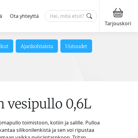
ä
Ota yhteyttä
Tarjouskori
ikut
Ajankohtaista
Uutuudet
 vesipullo 0,6L
omapullo toimistoon, kotiin ja salille. Pulloa
antaa silikonilenkistä ja sen voi ripustaa
kumaan vaikka pyöräntarnkoon. Tritan