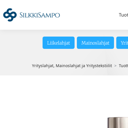
Tuo
Liikelahjat
Mainoslahjat
Yri
Yrityslahjat, Mainoslahjat ja Yritystekstiilit
Tuot