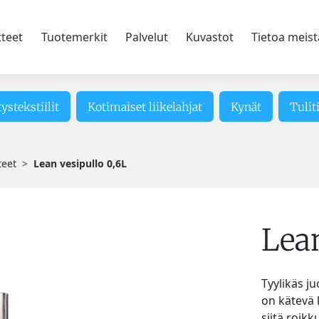
tteet
Tuotemerkit
Palvelut
Kuvastot
Tietoa meist
tystekstiilit
Kotimaiset liikelahjat
Kynät
Tulit
teet
Lean vesipullo 0,6L
Lean
Tyylikäs ju
on kätevä k
siitä roik