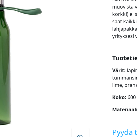
muovista v
korkki) ei 
saat kaikk
lahjapakka
yrityksesi 
Tuoteti
Värit:
läpi
tummansini
lime, oran
Koko:
600
Materiaal
Pyydä t