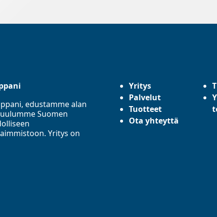
ppani
Yritys
T
Palvelut
Y
mppani, edustamme alan
Tuotteet
t
a. Kuulumme Suomen
Ota yhteyttä
olliseen
aimmistoon. Yritys on