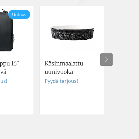
Uutuus
Fiskars
ppu 16"
Käsinmaalattu
Norden ve
ivä
uunivuoka
iso kokin
ous!
Pyydä tarjous!
vihannes
Pyydä tar