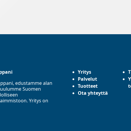
ppani
Yritys
T
Palvelut
Y
mppani, edustamme alan
Tuotteet
t
a. Kuulumme Suomen
Ota yhteyttä
olliseen
aimmistoon. Yritys on