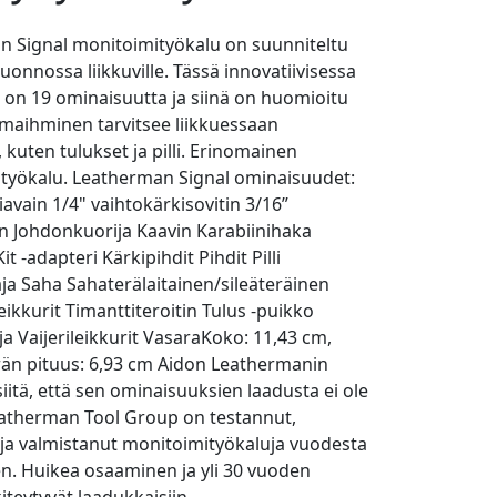
 Signal monitoimityökalu on suunniteltu
 luonnossa liikkuville. Tässä innovatiivisessa
 on 19 ominaisuutta ja siinä on huomioitu
lmaihminen tarvitsee liikkuessaan
 kuten tulukset ja pilli. Erinomainen
styökalu. Leatherman Signal ominaisuudet:
iavain 1/4" vaihtokärkisovitin 3/16”
n Johdonkuorija Kaavin Karabiinihaka
Kit -adapteri Kärkipihdit Pihdit Pilli
ja Saha Sahaterälaitainen/sileäteräinen
leikkurit Timanttiteroitin Tulus -puikko
ja Vaijerileikkurit VasaraKoko: 11,43 cm,
rän pituus: 6,93 cm Aidon Leathermanin
siitä, että sen ominaisuuksien laadusta ei ole
Leatherman Tool Group on testannut,
 ja valmistanut monitoimityökaluja vuodesta
en. Huikea osaaminen ja yli 30 vuoden