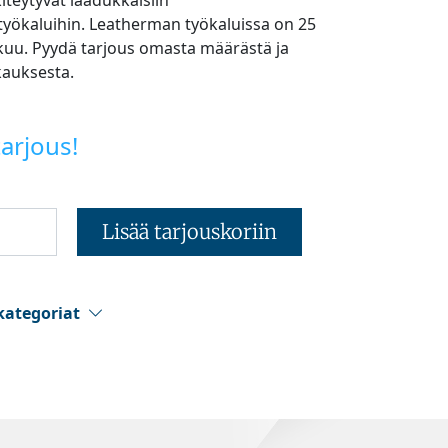
teytyvät laadukkaisiin
yökaluihin. Leatherman työkaluissa on 25
uu. Pyydä tarjous omasta määrästä ja
auksesta.
arjous!
Lisää tarjouskoriin
kategoriat