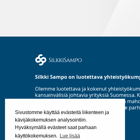
Silkki Sampo on luotettava yhteistyökum
Olemme luotettava ja kokenut yhteistyöku
kansainvälisiä johtavia yrityksiä Suomess
Asiakastieto Oy:n mukaan parhaaseen mahd
luottoluokitusryhmään ja toimialamme parh
Sivustomme käyttää evästeitä liikenteen ja
perustettu 1985.
kävijäkokemuksen analysointiin.
©2025
Silkki Sampo Oy
Hyväksymällä evästeet saat parhaan
käyttökokemuksen.
Lue lisää