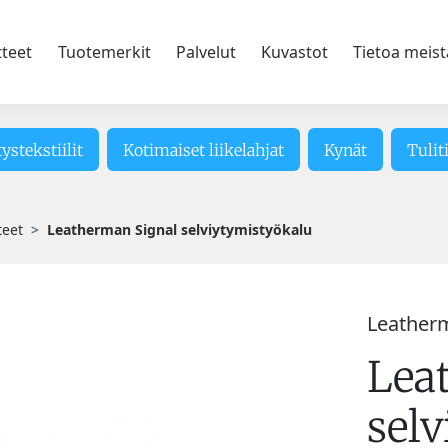
tteet
Tuotemerkit
Palvelut
Kuvastot
Tietoa meist
tystekstiilit
Kotimaiset liikelahjat
Kynät
Tulit
teet
Leatherman Signal selviytymistyökalu
Leather
Lea
sel