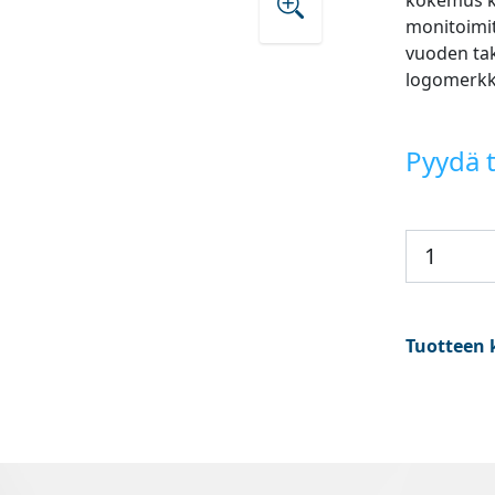
kokemus ki
monitoimit
vuoden tak
logomerkk
Pyydä t
Tuotteen 