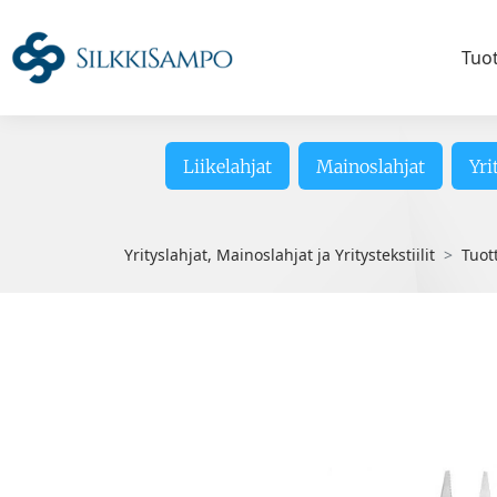
Tuo
Liikelahjat
Mainoslahjat
Yri
Yrityslahjat, Mainoslahjat ja Yritystekstiilit
Tuot