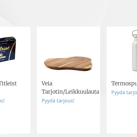
Titleist
Veia
Termospul
Tarjotin/Leikkuulauta
Pyydä tarj
s!
Pyydä tarjous!