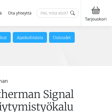
ä
Ota yhteyttä
Tarjouskori
ikut
Ajankohtaista
Uutuudet
man
therman Signal
viytymistyökalu