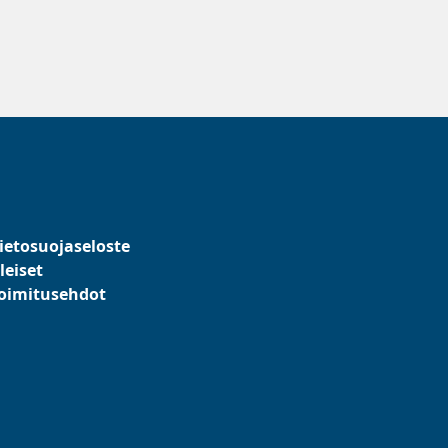
ietosuojaseloste
leiset
oimitusehdot