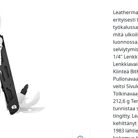
Leatherman
erityisesti
työkalussa
mitä ulkoi
luonnossa,
selviytymi
1/4" Lenkk
Lenkkiavai
Kiinteä Bit
Pullonavaa
veitsi Sivu
Tölkinavaa
212,6 g Te
tunnistaa 
tingitty. 
kehittänyt
1983 lähti