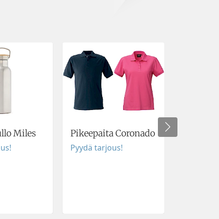
lo Miles
Pikeepaita Coronado
Retkituo
65 cm
ous!
Pyydä tarjous!
Pyydä tar