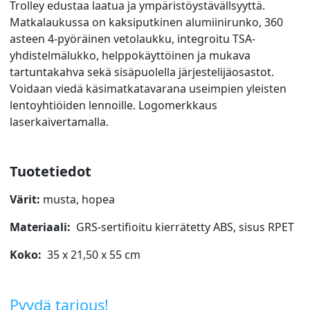
Trolley edustaa laatua ja ympäristöystävällsyyttä.
Matkalaukussa on kaksiputkinen alumiinirunko, 360
asteen 4-pyöräinen vetolaukku, integroitu TSA-
yhdistelmälukko, helppokäyttöinen ja mukava
tartuntakahva sekä sisäpuolella järjestelijäosastot.
Voidaan viedä käsimatkatavarana useimpien yleisten
lentoyhtiöiden lennoille. Logomerkkaus
laserkaivertamalla.
Tuotetiedot
Värit:
musta, hopea
Materiaali:
GRS-sertifioitu kierrätetty ABS, sisus RPET
Koko:
35 x 21,50 x 55 cm
Pyydä tarjous!