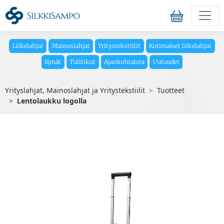
Liikelahjat
Mainoslahjat
Yritystekstiilit
Kotimaiset liikelahjat
Kynät
Tulitikut
Ajankohtaista
Uutuudet
Yrityslahjat, Mainoslahjat ja Yritystekstiilit
Tuotteet
Lentolaukku logolla