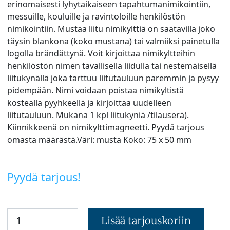
erinomaisesti lyhytaikaiseen tapahtumanimikointiin,
messuille, kouluille ja ravintoloille henkilöstön
nimikointiin. Mustaa liitu nimikylttiä on saatavilla joko
täysin blankona (koko mustana) tai valmiiksi painetulla
logolla brändättynä. Voit kirjoittaa nimikyltteihin
henkilöstön nimen tavallisella liidulla tai nestemäisellä
liitukynällä joka tarttuu liitutauluun paremmin ja pysyy
pidempään. Nimi voidaan poistaa nimikyltistä
kostealla pyyhkeellä ja kirjoittaa uudelleen
liitutauluun. Mukana 1 kpl liitukyniä /tilauserä).
Kiinnikkeenä on nimikylttimagneetti. Pyydä tarjous
omasta määrästä.Väri: musta Koko: 75 x 50 mm
Pyydä tarjous!
Lisää tarjouskoriin