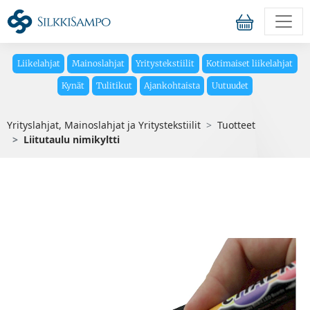
Liikelahjat
Mainoslahjat
Yritystekstiilit
Kotimaiset liikelahjat
Kynät
Tulitikut
Ajankohtaista
Uutuudet
Yrityslahjat, Mainoslahjat ja Yritystekstiilit
Tuotteet
Liitutaulu nimikyltti