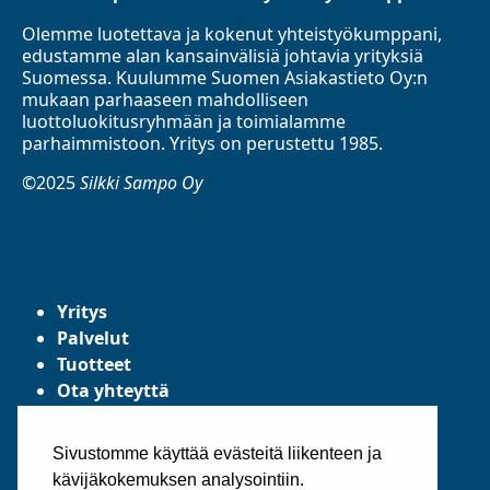
Olemme luotettava ja kokenut yhteistyökumppani,
edustamme alan kansainvälisiä johtavia yrityksiä
Suomessa. Kuulumme Suomen Asiakastieto Oy:n
mukaan parhaaseen mahdolliseen
luottoluokitusryhmään ja toimialamme
parhaimmistoon. Yritys on perustettu 1985.
©2025
Silkki Sampo Oy
Yritys
Palvelut
Tuotteet
Ota yhteyttä
Tietosuojaseloste
Yleiset toimitusehdot
Sivustomme käyttää evästeitä liikenteen ja
kävijäkokemuksen analysointiin.