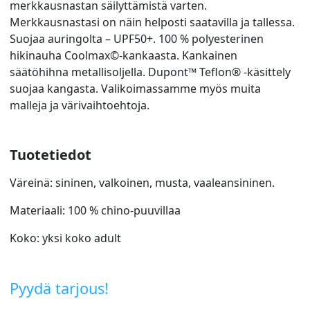
merkkausnastan säilyttämistä varten.
Merkkausnastasi on näin helposti saatavilla ja tallessa.
Suojaa auringolta – UPF50+. 100 % polyesterinen
hikinauha Coolmax©-kankaasta. Kankainen
säätöhihna metallisoljella. Dupont™ Teflon® -käsittely
suojaa kangasta. Valikoimassamme myös muita
malleja ja värivaihtoehtoja.
Tuotetiedot
Väreinä: sininen, valkoinen, musta, vaaleansininen.
Materiaali: 100 % chino-puuvillaa
Koko: yksi koko adult
Pyydä tarjous!