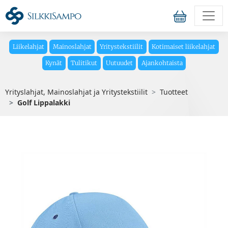
Liikelahjat
Mainoslahjat
Yritystekstiilit
Kotimaiset liikelahjat
Kynät
Tulitikut
Uutuudet
Ajankohtaista
Yrityslahjat, Mainoslahjat ja Yritystekstiilit
Tuotteet
Golf Lippalakki